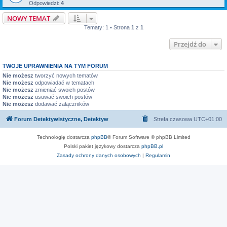
Odpowiedzi:
4
NOWY TEMAT
Tematy: 1 • Strona
1
z
1
Przejdź do
TWOJE UPRAWNIENIA NA TYM FORUM
Nie możesz
tworzyć nowych tematów
Nie możesz
odpowiadać w tematach
Nie możesz
zmieniać swoich postów
Nie możesz
usuwać swoich postów
Nie możesz
dodawać załączników
Forum Detektywistyczne, Detektyw
Strefa czasowa
UTC+01:00
Technologię dostarcza
phpBB
® Forum Software © phpBB Limited
Polski pakiet językowy dostarcza
phpBB.pl
Zasady ochrony danych osobowych
|
Regulamin