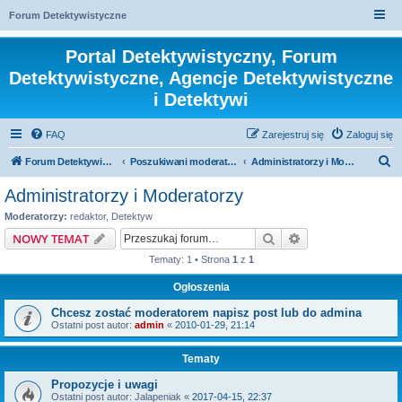
Forum Detektywistyczne
Portal Detektywistyczny, Forum
Detektywistyczne, Agencje Detektywistyczne
i Detektywi
FAQ
Zarejestruj się
Zaloguj się
S
Forum Detektywistyczne, Detektyw
Poszukiwani moderatorzy
Administratorzy i Moderatorzy
z
Administratorzy i Moderatorzy
u
Moderatorzy:
redaktor
,
Detektyw
k
Szukaj
Wyszukiwanie z
NOWY TEMAT
a
Tematy: 1 • Strona
1
z
1
j
Ogłoszenia
Chcesz zostać moderatorem napisz post lub do admina
Ostatni post autor:
admin
«
2010-01-29, 21:14
Tematy
Propozycje i uwagi
Ostatni post autor:
Jalapeniak
«
2017-04-15, 22:37