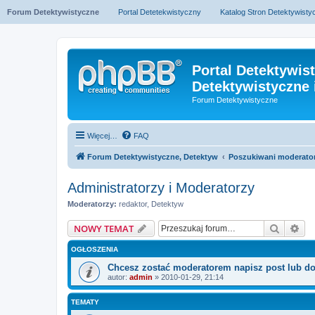
Forum Detektywistyczne
Portal Detetekwistyczny
Katalog Stron Detektywist
Portal Detektywis
Detektywistyczne 
Forum Detektywistyczne
Więcej…
FAQ
Forum Detektywistyczne, Detektyw
Poszukiwani moderato
Administratorzy i Moderatorzy
Moderatorzy:
redaktor
,
Detektyw
Szukaj
Wy
NOWY TEMAT
OGŁOSZENIA
Chcesz zostać moderatorem napisz post lub d
autor:
admin
» 2010-01-29, 21:14
TEMATY