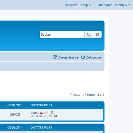
Incognito-Group.pl
Incognito-Detektyw.pl
Szukaj
Wyszukiwanie z
Zarejestruj się
Zaloguj się
Tematy: 1 • Strona
1
z
1
ODSŁONY
OSTATNI POST
autor:
admin
39418
2010-01-29, 21:14
ODSŁONY
OSTATNI POST