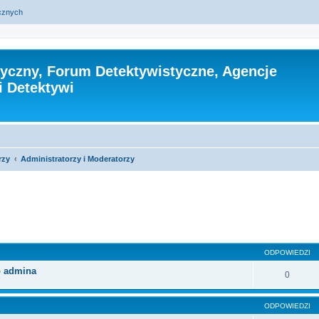
ycznych
tyczny, Forum Detektywistyczne, Agencje
i Detektywi
rzy
Administratorzy i Moderatorzy
szukiwanie zaawansowane
ODPOWIEDZI
o admina
0
ODPOWIEDZI