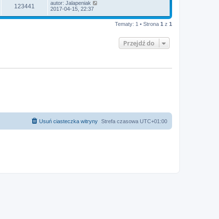
autor:
Jalapeniak
123441
2017-04-15, 22:37
Tematy: 1 • Strona
1
z
1
Przejdź do
Usuń ciasteczka witryny
Strefa czasowa
UTC+01:00