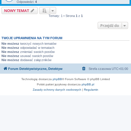
Odpowiedzi:
4
NOWY TEMAT
Tematy: 1 • Strona
1
z
1
Przejdź do
TWOJE UPRAWNIENIA NA TYM FORUM
Nie możesz
tworzyć nowych tematów
Nie możesz
odpowiadać w tematach
Nie możesz
zmieniać swoich postów
Nie możesz
usuwać swoich postów
Nie możesz
dodawać załączników
Forum Detektywistyczne, Detektyw
Strefa czasowa
UTC+01:00
Technologię dostarcza
phpBB
® Forum Software © phpBB Limited
Polski pakiet językowy dostarcza
phpBB.pl
Zasady ochrony danych osobowych
|
Regulamin