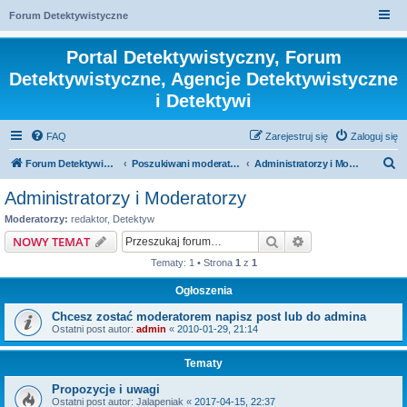
Forum Detektywistyczne
Portal Detektywistyczny, Forum
Detektywistyczne, Agencje Detektywistyczne
i Detektywi
FAQ
Zarejestruj się
Zaloguj się
S
Forum Detektywistyczne, Detektyw
Poszukiwani moderatorzy
Administratorzy i Moderatorzy
z
Administratorzy i Moderatorzy
u
Moderatorzy:
redaktor
,
Detektyw
k
Szukaj
Wyszukiwanie z
NOWY TEMAT
a
Tematy: 1 • Strona
1
z
1
j
Ogłoszenia
Chcesz zostać moderatorem napisz post lub do admina
Ostatni post autor:
admin
«
2010-01-29, 21:14
Tematy
Propozycje i uwagi
Ostatni post autor:
Jalapeniak
«
2017-04-15, 22:37