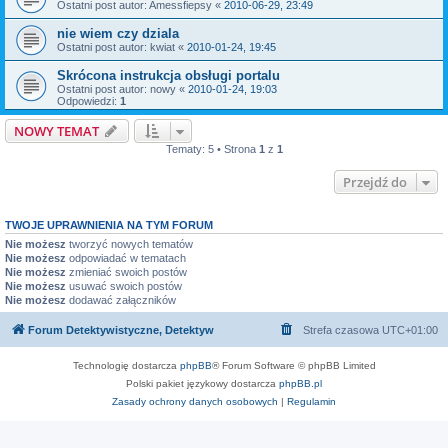
Ostatni post autor:
Amessfiepsy
«
2010-06-29, 23:49
nie wiem czy dziala
Ostatni post autor:
kwiat
«
2010-01-24, 19:45
Skrócona instrukcja obsługi portalu
Ostatni post autor:
nowy
«
2010-01-24, 19:03
Odpowiedzi:
1
NOWY TEMAT
Tematy: 5 • Strona
1
z
1
Przejdź do
TWOJE UPRAWNIENIA NA TYM FORUM
Nie możesz
tworzyć nowych tematów
Nie możesz
odpowiadać w tematach
Nie możesz
zmieniać swoich postów
Nie możesz
usuwać swoich postów
Nie możesz
dodawać załączników
Forum Detektywistyczne, Detektyw
Strefa czasowa
UTC+01:00
Technologię dostarcza
phpBB
® Forum Software © phpBB Limited
Polski pakiet językowy dostarcza
phpBB.pl
Zasady ochrony danych osobowych
|
Regulamin