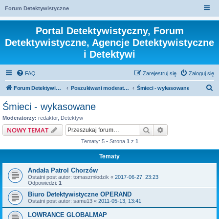
Forum Detektywistyczne
Portal Detektywistyczny, Forum
Detektywistyczne, Agencje Detektywistyczne
i Detektywi
FAQ
Zarejestruj się
Zaloguj się
S
Forum Detektywistyczne, Detektyw
Poszukiwani moderatorzy
Śmieci - wykasowane
z
Śmieci - wykasowane
u
Moderatorzy:
redaktor
,
Detektyw
k
Szukaj
Wyszukiwanie z
NOWY TEMAT
a
Tematy: 5 • Strona
1
z
1
j
Tematy
Andała Patrol Chorzów
Ostatni post autor:
tomaszmłodzik
«
2017-06-27, 23:23
Odpowiedzi:
1
Biuro Detektywistyczne OPERAND
Ostatni post autor:
samu13
«
2011-05-13, 13:41
LOWRANCE GLOBALMAP