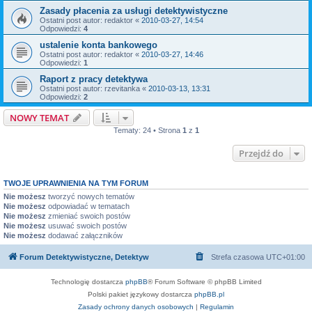
Zasady płacenia za usługi detektywistyczne
Ostatni post autor:
redaktor
«
2010-03-27, 14:54
Odpowiedzi:
4
ustalenie konta bankowego
Ostatni post autor:
redaktor
«
2010-03-27, 14:46
Odpowiedzi:
1
Raport z pracy detektywa
Ostatni post autor:
rzevitanka
«
2010-03-13, 13:31
Odpowiedzi:
2
NOWY TEMAT
Tematy: 24 • Strona
1
z
1
Przejdź do
TWOJE UPRAWNIENIA NA TYM FORUM
Nie możesz
tworzyć nowych tematów
Nie możesz
odpowiadać w tematach
Nie możesz
zmieniać swoich postów
Nie możesz
usuwać swoich postów
Nie możesz
dodawać załączników
Forum Detektywistyczne, Detektyw
Strefa czasowa
UTC+01:00
Technologię dostarcza
phpBB
® Forum Software © phpBB Limited
Polski pakiet językowy dostarcza
phpBB.pl
Zasady ochrony danych osobowych
|
Regulamin