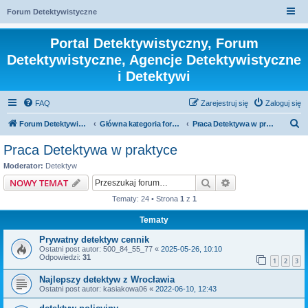
Forum Detektywistyczne
Portal Detektywistyczny, Forum
Detektywistyczne, Agencje Detektywistyczne
i Detektywi
FAQ
Zarejestruj się
Zaloguj się
S
Forum Detektywistyczne, Detektyw
Główna kategoria forum
Praca Detektywa w praktyce
z
Praca Detektywa w praktyce
u
Moderator:
Detektyw
k
Szukaj
Wyszukiwanie z
NOWY TEMAT
a
Tematy: 24 • Strona
1
z
1
j
Tematy
Prywatny detektyw cennik
Ostatni post autor:
500_84_55_77
«
2025-05-26, 10:10
Odpowiedzi:
31
1
2
3
Najlepszy detektyw z Wrocławia
Ostatni post autor:
kasiakowa06
«
2022-06-10, 12:43