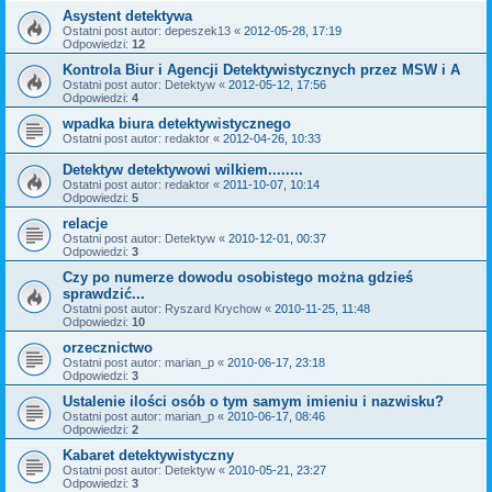
Asystent detektywa
Ostatni post autor:
depeszek13
«
2012-05-28, 17:19
Odpowiedzi:
12
Kontrola Biur i Agencji Detektywistycznych przez MSW i A
Ostatni post autor:
Detektyw
«
2012-05-12, 17:56
Odpowiedzi:
4
wpadka biura detektywistycznego
Ostatni post autor:
redaktor
«
2012-04-26, 10:33
Detektyw detektywowi wilkiem........
Ostatni post autor:
redaktor
«
2011-10-07, 10:14
Odpowiedzi:
5
relacje
Ostatni post autor:
Detektyw
«
2010-12-01, 00:37
Odpowiedzi:
3
Czy po numerze dowodu osobistego można gdzieś
sprawdzić...
Ostatni post autor:
Ryszard Krychow
«
2010-11-25, 11:48
Odpowiedzi:
10
orzecznictwo
Ostatni post autor:
marian_p
«
2010-06-17, 23:18
Odpowiedzi:
3
Ustalenie ilości osób o tym samym imieniu i nazwisku?
Ostatni post autor:
marian_p
«
2010-06-17, 08:46
Odpowiedzi:
2
Kabaret detektywistyczny
Ostatni post autor:
Detektyw
«
2010-05-21, 23:27
Odpowiedzi:
3