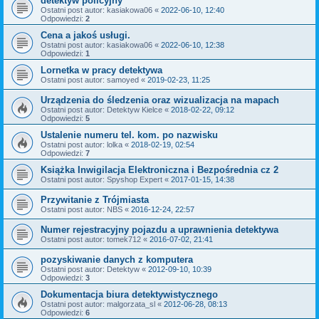
detektyw policyjny
Ostatni post autor:
kasiakowa06
«
2022-06-10, 12:40
Odpowiedzi:
2
Cena a jakoś usługi.
Ostatni post autor:
kasiakowa06
«
2022-06-10, 12:38
Odpowiedzi:
1
Lornetka w pracy detektywa
Ostatni post autor:
samoyed
«
2019-02-23, 11:25
Urządzenia do śledzenia oraz wizualizacja na mapach
Ostatni post autor:
Detektyw Kielce
«
2018-02-22, 09:12
Odpowiedzi:
5
Ustalenie numeru tel. kom. po nazwisku
Ostatni post autor:
lolka
«
2018-02-19, 02:54
Odpowiedzi:
7
Książka Inwigilacja Elektroniczna i Bezpośrednia cz 2
Ostatni post autor:
Spyshop Expert
«
2017-01-15, 14:38
Przywitanie z Trójmiasta
Ostatni post autor:
NBS
«
2016-12-24, 22:57
Numer rejestracyjny pojazdu a uprawnienia detektywa
Ostatni post autor:
tomek712
«
2016-07-02, 21:41
pozyskiwanie danych z komputera
Ostatni post autor:
Detektyw
«
2012-09-10, 10:39
Odpowiedzi:
3
Dokumentacja biura detektywistycznego
Ostatni post autor:
malgorzata_sl
«
2012-06-28, 08:13
Odpowiedzi:
6