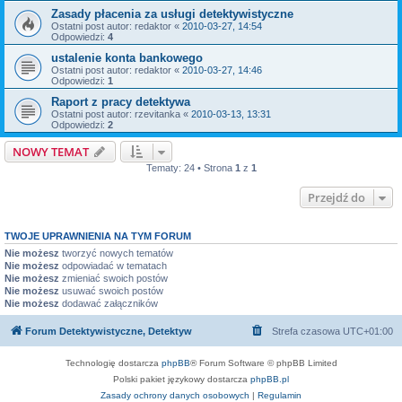
Zasady płacenia za usługi detektywistyczne
Ostatni post autor:
redaktor
«
2010-03-27, 14:54
Odpowiedzi:
4
ustalenie konta bankowego
Ostatni post autor:
redaktor
«
2010-03-27, 14:46
Odpowiedzi:
1
Raport z pracy detektywa
Ostatni post autor:
rzevitanka
«
2010-03-13, 13:31
Odpowiedzi:
2
NOWY TEMAT
Tematy: 24 • Strona
1
z
1
Przejdź do
TWOJE UPRAWNIENIA NA TYM FORUM
Nie możesz
tworzyć nowych tematów
Nie możesz
odpowiadać w tematach
Nie możesz
zmieniać swoich postów
Nie możesz
usuwać swoich postów
Nie możesz
dodawać załączników
Forum Detektywistyczne, Detektyw
Strefa czasowa
UTC+01:00
Technologię dostarcza
phpBB
® Forum Software © phpBB Limited
Polski pakiet językowy dostarcza
phpBB.pl
Zasady ochrony danych osobowych
|
Regulamin