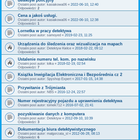
detektyw policyjny
Ostatni post autor:
kasiakowa06
«
2022-06-10, 12:40
Odpowiedzi:
2
Cena a jakoś usługi.
Ostatni post autor:
kasiakowa06
«
2022-06-10, 12:38
Odpowiedzi:
1
Lornetka w pracy detektywa
Ostatni post autor:
samoyed
«
2019-02-23, 11:25
Urządzenia do śledzenia oraz wizualizacja na mapach
Ostatni post autor:
Detektyw Kielce
«
2018-02-22, 09:12
Odpowiedzi:
5
Ustalenie numeru tel. kom. po nazwisku
Ostatni post autor:
lolka
«
2018-02-19, 02:54
Odpowiedzi:
7
Książka Inwigilacja Elektroniczna i Bezpośrednia cz 2
Ostatni post autor:
Spyshop Expert
«
2017-01-15, 14:38
Przywitanie z Trójmiasta
Ostatni post autor:
NBS
«
2016-12-24, 22:57
Numer rejestracyjny pojazdu a uprawnienia detektywa
Ostatni post autor:
tomek712
«
2016-07-02, 21:41
pozyskiwanie danych z komputera
Ostatni post autor:
Detektyw
«
2012-09-10, 10:39
Odpowiedzi:
3
Dokumentacja biura detektywistycznego
Ostatni post autor:
malgorzata_sl
«
2012-06-28, 08:13
Odpowiedzi:
6