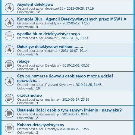
Asystent detektywa
Ostatni post autor:
depeszek13
«
2012-05-28, 17:19
Odpowiedzi:
12
Kontrola Biur i Agencji Detektywistycznych przez MSW i A
Ostatni post autor:
Detektyw
«
2012-05-12, 17:56
Odpowiedzi:
4
wpadka biura detektywistycznego
Ostatni post autor:
redaktor
«
2012-04-26, 10:33
Detektyw detektywowi wilkiem........
Ostatni post autor:
redaktor
«
2011-10-07, 10:14
Odpowiedzi:
5
relacje
Ostatni post autor:
Detektyw
«
2010-12-01, 00:37
Odpowiedzi:
3
Czy po numerze dowodu osobistego można gdzieś
sprawdzić...
Ostatni post autor:
Ryszard Krychow
«
2010-11-25, 11:48
Odpowiedzi:
10
orzecznictwo
Ostatni post autor:
marian_p
«
2010-06-17, 23:18
Odpowiedzi:
3
Ustalenie ilości osób o tym samym imieniu i nazwisku?
Ostatni post autor:
marian_p
«
2010-06-17, 08:46
Odpowiedzi:
2
Kabaret detektywistyczny
Ostatni post autor:
Detektyw
«
2010-05-21, 23:27
Odpowiedzi:
3