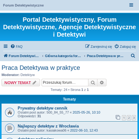
Forum Detektywistyczne
Portal Detektywistyczny, Forum
Detektywistyczne, Agencje Detektywistyczne
i Detektywi
FAQ
Zarejestruj się
Zaloguj się
S
Forum Detektywistyczne, Detektyw
Główna kategoria forum
Praca Detektywa w praktyce
z
Praca Detektywa w praktyce
u
Moderator:
Detektyw
k
Szukaj
Wyszukiwanie z
NOWY TEMAT
a
Tematy: 24 • Strona
1
z
1
j
Tematy
Prywatny detektyw cennik
Ostatni post autor:
500_84_55_77
«
2025-05-26, 10:10
Odpowiedzi:
31
1
2
3
Najlepszy detektyw z Wrocławia
Ostatni post autor:
kasiakowa06
«
2022-06-10, 12:43