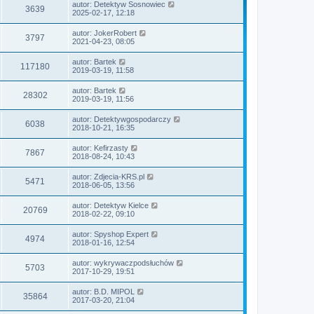
autor:
Detektyw Sosnowiec
3639
2025-02-17, 12:18
autor:
JokerRobert
3797
2021-04-23, 08:05
autor:
Bartek
117180
2019-03-19, 11:58
autor:
Bartek
28302
2019-03-19, 11:56
autor:
Detektywgospodarczy
6038
2018-10-21, 16:35
autor:
Kefirzasty
7867
2018-08-24, 10:43
autor:
Zdjecia-KRS.pl
5471
2018-06-05, 13:56
autor:
Detektyw Kielce
20769
2018-02-22, 09:10
autor:
Spyshop Expert
4974
2018-01-16, 12:54
autor:
wykrywaczpodsłuchów
5703
2017-10-29, 19:51
autor:
B.D. MIPOL
35864
2017-03-20, 21:04