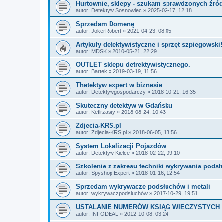
Hurtownie, sklepy - szukam sprawdzonych źróde
autor:
Detektyw Sosnowiec
» 2025-02-17, 12:18
Sprzedam Domenę
autor:
JokerRobert
» 2021-04-23, 08:05
Artykuły detektywistyczne i sprzęt szpiegowski!
autor:
MDSK
» 2010-05-21, 22:29
OUTLET sklepu detrektywistycznego.
autor:
Bartek
» 2019-03-19, 11:56
Thetektyw expert w biznesie
autor:
Detektywgospodarczy
» 2018-10-21, 16:35
Skuteczny detektyw w Gdańsku
autor:
Kefirzasty
» 2018-08-24, 10:43
Zdjecia-KRS.pl
autor:
Zdjecia-KRS.pl
» 2018-06-05, 13:56
System Lokalizacji Pojazdów
autor:
Detektyw Kielce
» 2018-02-22, 09:10
Szkolenie z zakresu techniki wykrywania pods
autor:
Spyshop Expert
» 2018-01-16, 12:54
Sprzedam wykrywacze podsłuchów i metali
autor:
wykrywaczpodsłuchów
» 2017-10-29, 19:51
USTALANIE NUMERÓW KSIĄG WIECZYSTYCH
autor:
INFODEAL
» 2012-10-08, 03:24