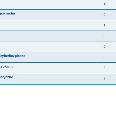
1
jce ruchu
0
1
0
0
 cyberbezpiecze
0
szukaniu
3
istyczne
2