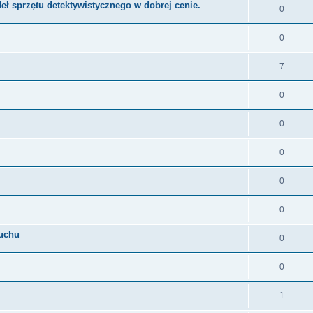
ł sprzętu detektywistycznego w dobrej cenie.
0
0
7
0
0
0
0
0
łuchu
0
0
1