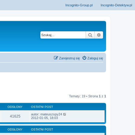
Incognito-Group.pl
Incognito-Detektyw.pl
Szukaj
Wyszukiwanie z
Zarejestruj się
Zaloguj się
Tematy: 19 • Strona
1
z
1
ODSŁONY
OSTATNI POST
autor:
mateuszspy24
41625
2012-01-05, 18:03
ODSŁONY
OSTATNI POST