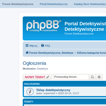
Forum Detektywistyczne
Portal Detetekwistyczny
Katalog Stron Detektywist
Portal Detektywis
Detektywistyczne 
Forum Detektywistyczne
Więcej…
FAQ
Forum Detektywistyczne, Detektyw
Główna kategoria foru
Ogłoszenia
Moderator:
Detektyw
Szukaj
Wy
NOWY TEMAT
OGŁOSZENIA
Sklep detektywistyczny
autor:
supermen
» 2010-10-14, 13:17
TEMATY