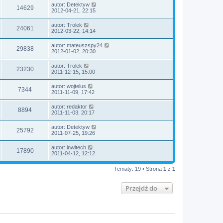
autor:
Detektyw
14629
2012-04-21, 22:15
autor:
Trolek
24061
2012-03-22, 14:14
autor:
mateuszspy24
29838
2012-01-02, 20:30
autor:
Trolek
23230
2011-12-15, 15:00
autor:
wojtelus
7344
2011-11-09, 17:42
autor:
redaktor
8894
2011-11-03, 20:17
autor:
Detektyw
25792
2011-07-25, 19:26
autor:
inwitech
17890
2011-04-12, 12:12
Tematy: 19 • Strona
1
z
1
Przejdź do