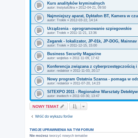
Kurs analityków kryminalnych
autor:
InstytutUltra
» 2012-04-21, 09:50
Najmniejszy aparat, Dyktafon BT, Kamera w czu
autor:
Trolek
» 2012-03-22, 14:14
Urządzenia - oprogramowanie szpiegowskie
autor:
Trolek
» 2011-11-21, 13:36
Zegarek - lokalizator, JP-01k, JP-DOG, Mainnav
autor:
Trolek
» 2011-12-15, 15:00
Business Security Magazine
autor:
wojtelus
» 2011-11-09, 17:42
Konferencja związana z cyberprzestępczością i
autor:
redaktor
» 2011-11-03, 20:17
Nowy program Ostatnia Szansa - pomaga w od
autor:
redaktor
» 2011-07-20, 14:23
SITEXPO 2011 - Regionalne Warsztaty Detektyw
autor:
inwitech
» 2011-03-30, 13:47
NOWY TEMAT
Wróć do wykazu forów
TWOJE UPRAWNIENIA NA TYM FORUM
Nie możesz
tworzyć nowych tematów