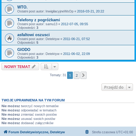
WTO.
Ostatni post autor:
InwigilacyjneWsOp
«
2016-03-21, 20:22
Telefony z pogróżkami
Ostatni post autor:
samu13
«
2012-07-05, 09:55
Odpowiedzi:
3
asfaltowi oszusci
Ostatni post autor:
Detektyw
«
2011-06-21, 07:52
Odpowiedzi:
5
GIODO
Ostatni post autor:
Detektyw
«
2011-06-02, 22:09
Odpowiedzi:
3
NOWY TEMAT
1
2
Następna
Tematy: 31
Przejdź do
TWOJE UPRAWNIENIA NA TYM FORUM
Nie możesz
tworzyć nowych tematów
Nie możesz
odpowiadać w tematach
Nie możesz
zmieniać swoich postów
Nie możesz
usuwać swoich postów
Nie możesz
dodawać załączników
Forum Detektywistyczne, Detektyw
Strefa czasowa
UTC+01:00