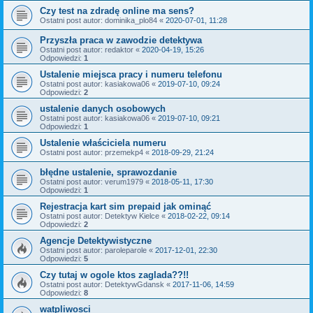
Czy test na zdradę online ma sens?
Ostatni post autor:
dominika_plo84
«
2020-07-01, 11:28
Przyszła praca w zawodzie detektywa
Ostatni post autor:
redaktor
«
2020-04-19, 15:26
Odpowiedzi:
1
Ustalenie miejsca pracy i numeru telefonu
Ostatni post autor:
kasiakowa06
«
2019-07-10, 09:24
Odpowiedzi:
2
ustalenie danych osobowych
Ostatni post autor:
kasiakowa06
«
2019-07-10, 09:21
Odpowiedzi:
1
Ustalenie właściciela numeru
Ostatni post autor:
przemekp4
«
2018-09-29, 21:24
błędne ustalenie, sprawozdanie
Ostatni post autor:
verum1979
«
2018-05-11, 17:30
Odpowiedzi:
1
Rejestracja kart sim prepaid jak ominąć
Ostatni post autor:
Detektyw Kielce
«
2018-02-22, 09:14
Odpowiedzi:
2
Agencje Detektywistyczne
Ostatni post autor:
paroleparole
«
2017-12-01, 22:30
Odpowiedzi:
5
Czy tutaj w ogole ktos zaglada??!!
Ostatni post autor:
DetektywGdansk
«
2017-11-06, 14:59
Odpowiedzi:
8
watpliwosci