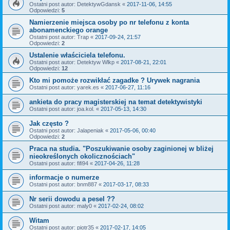
Ostatni post autor:
DetektywGdansk
«
2017-11-06, 14:55
Odpowiedzi:
5
Namierzenie miejsca osoby po nr telefonu z konta
abonamenckiego orange
Ostatni post autor:
Trap
«
2017-09-24, 21:57
Odpowiedzi:
2
Ustalenie właściciela telefonu.
Ostatni post autor:
Detektyw Wlkp
«
2017-08-21, 22:01
Odpowiedzi:
12
Kto mi pomoże rozwikłać zagadke ? Urywek nagrania
Ostatni post autor:
yarek.es
«
2017-06-27, 11:16
ankieta do pracy magisterskiej na temat detektywistyki
Ostatni post autor:
joa.kol.
«
2017-05-13, 14:30
Jak często ?
Ostatni post autor:
Jalapeniak
«
2017-05-06, 00:40
Odpowiedzi:
2
Praca na studia. "Poszukiwanie osoby zaginionej w bliżej
nieokreślonych okolicznościach"
Ostatni post autor:
fifi94
«
2017-04-26, 11:28
informacje o numerze
Ostatni post autor:
bnm887
«
2017-03-17, 08:33
Nr serii dowodu a pesel ??
Ostatni post autor:
maly0
«
2017-02-24, 08:02
Witam
Ostatni post autor:
piotr35
«
2017-02-17, 14:05