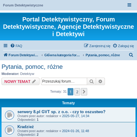
Forum Detektywistyczne
Portal Detektywistyczny, Forum
Detektywistyczne, Agencje Detektywistyczne
i Detektywi
FAQ
Zarejestruj się
Zaloguj się
S
Forum Detektywistyczne, Detektyw
Główna kategoria forum
Pytania, pomoc, różne
z
Pytania, pomoc, różne
u
Moderator:
Detektyw
k
Szukaj
Wyszukiwanie z
NOWY TEMAT
a
1
2
Następna
Tematy: 31
j
Tematy
serwery 8.pl GVT sp. z o.o. - czy to oszustwo?
Ostatni post autor:
redaktor
«
2025-05-27, 14:34
Odpowiedzi:
1
Kradzież
Ostatni post autor:
redaktor
«
2024-01-26, 11:48
Odpowiedzi:
2