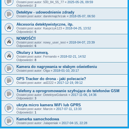
Ostatni post autor:
500_84_55_77
«
2025-05-26, 09:59
Odpowiedzi:
2
Detektyw - udowodnienie zdrady
Ostatni post autor:
darekmajchrzak
«
2018-05-07, 06:50
Akcesoria detektywistyczne, itp.
Ostatni post autor:
Kasprzyk123
«
2018-04-25, 13:52
Odpowiedzi:
6
NOWOŚĆ!!
Ostatni post autor:
nowy_user_test
«
2018-04-07, 23:39
Odpowiedzi:
6
Okulary z kamerą.
Ostatni post autor:
Fernando
«
2018-02-21, 14:52
Odpowiedzi:
8
Kamera do nagrywania w słabym oświetleniu
Ostatni post autor:
Olga
«
2018-01-10, 20:17
GPS Tracker do drona - jaki polecacie?
Ostatni post autor:
ad2222
«
2017-12-19, 09:12
Telefony a oprogromowanie szyfrujące do telefonów GSM
Ostatni post autor:
DetektywGdansk
«
2017-11-06, 14:36
Odpowiedzi:
3
ukryta micro kamera WiFi lub GPRS
Ostatni post autor:
Marcin
«
2017-07-11, 13:33
Odpowiedzi:
1
Kamerka samochodowa
Ostatni post autor:
Jalapeniak
«
2017-04-15, 22:28