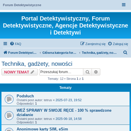
Forum Detektywistyczne
Portal Detektywistyczny, Forum
Detektywistyczne, Agencje Detektywistyczne
i Detektywi
FAQ
Zarejestruj się
Zaloguj się
S
Forum Detektywistyczne, Detektyw
Główna kategoria forum
Technika, gadżety, nowości
z
Technika, gadżety, nowości
u
Szukaj
Wyszukiwanie z
NOWY TEMAT
k
Tematy: 12 • Strona
1
z
1
a
Tematy
j
Podsłuch
Ostatni post autor:
tetrus
«
2025-07-23, 19:52
Odpowiedzi:
1
WEŹ SPRAWY W SWOJE RĘCE - 100 % sprawdzone
działanie
Ostatni post autor:
tetrus
«
2025-06-18, 14:58
Odpowiedzi:
1
Anonimowe karty SIM, eSim