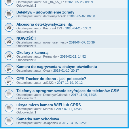
Ostatni post autor:
500_84_55_77
«
2025-05-26, 09:59
Odpowiedzi:
2
Detektyw - udowodnienie zdrady
Ostatni post autor:
darekmajchrzak
«
2018-05-07, 06:50
Akcesoria detektywistyczne, itp.
Ostatni post autor:
Kasprzyk123
«
2018-04-25, 13:52
Odpowiedzi:
6
NOWOŚĆ!!
Ostatni post autor:
nowy_user_test
«
2018-04-07, 23:39
Odpowiedzi:
6
Okulary z kamerą.
Ostatni post autor:
Fernando
«
2018-02-21, 14:52
Odpowiedzi:
8
Kamera do nagrywania w słabym oświetleniu
Ostatni post autor:
Olga
«
2018-01-10, 20:17
GPS Tracker do drona - jaki polecacie?
Ostatni post autor:
ad2222
«
2017-12-19, 09:12
Telefony a oprogromowanie szyfrujące do telefonów GSM
Ostatni post autor:
DetektywGdansk
«
2017-11-06, 14:36
Odpowiedzi:
3
ukryta micro kamera WiFi lub GPRS
Ostatni post autor:
Marcin
«
2017-07-11, 13:33
Odpowiedzi:
1
Kamerka samochodowa
Ostatni post autor:
Jalapeniak
«
2017-04-15, 22:28