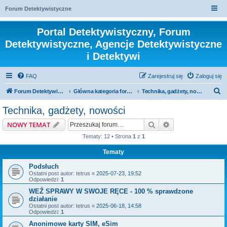
Forum Detektywistyczne
Portal Detektywistyczny, Forum
Detektywistyczne, Agencje Detektywistyczne
i Detektywi
FAQ
Zarejestruj się
Zaloguj się
S
Forum Detektywistyczne, Detektyw
Główna kategoria forum
Technika, gadżety, nowości
z
Technika, gadżety, nowości
u
Szukaj
Wyszukiwanie z
NOWY TEMAT
k
Tematy: 12 • Strona
1
z
1
a
Tematy
j
Podsłuch
Ostatni post autor:
tetrus
«
2025-07-23, 19:52
Odpowiedzi:
1
WEŹ SPRAWY W SWOJE RĘCE - 100 % sprawdzone
działanie
Ostatni post autor:
tetrus
«
2025-06-18, 14:58
Odpowiedzi:
1
Anonimowe karty SIM, eSim