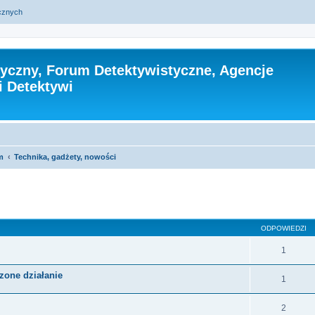
ycznych
tyczny, Forum Detektywistyczne, Agencje
i Detektywi
m
Technika, gadżety, nowości
szukiwanie zaawansowane
ODPOWIEDZI
1
one działanie
1
2