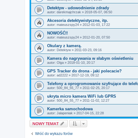
Detektyw - udowodnienie zdrady
autor:
darekmajchrzak
» 2018-05-07, 06:50
Akcesoria detektywistyczne, itp.
autor:
mateuszspy24
» 2012-01-03, 17:22
NOWOŚĆ!!
autor:
mateuszspy24
» 2012-01-20, 07:50
Okulary z kamerą.
autor:
Detektyw
» 2011-03-23, 09:16
Kamera do nagrywania w słabym oświetleniu
autor:
Olga
» 2018-01-10, 20:17
GPS Tracker do drona - jaki polecacie?
autor:
ad2222
» 2017-12-19, 09:12
Telefony a oprogromowanie szyfrujące do tel
autor:
500_84_55_77
» 2011-02-25, 20:17
ukryta micro kamera WiFi lub GPRS
autor:
500_84_55_77
» 2011-11-02, 12:27
Kamerka samochodowa
autor:
Jalapeniak
» 2017-04-15, 22:28
NOWY TEMAT
Wróć do wykazu forów