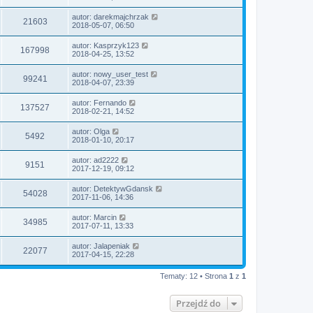
autor:
darekmajchrzak
21603
2018-05-07, 06:50
autor:
Kasprzyk123
167998
2018-04-25, 13:52
autor:
nowy_user_test
99241
2018-04-07, 23:39
autor:
Fernando
137527
2018-02-21, 14:52
autor:
Olga
5492
2018-01-10, 20:17
autor:
ad2222
9151
2017-12-19, 09:12
autor:
DetektywGdansk
54028
2017-11-06, 14:36
autor:
Marcin
34985
2017-07-11, 13:33
autor:
Jalapeniak
22077
2017-04-15, 22:28
Tematy: 12 • Strona
1
z
1
Przejdź do