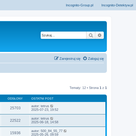
Incognito-Group.pl
Incognito-Detektyw.pl
Szukaj
Wyszukiwanie z
Zarejestruj się
Zaloguj się
Tematy: 12 • Strona
1
z
1
ODSŁONY
OSTATNI POST
autor:
tetrus
25703
2025-07-23, 19:52
autor:
tetrus
22522
2025-06-18, 14:58
autor:
500_84_55_77
15936
2025-05-26, 09:59