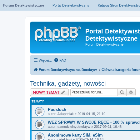
Forum Detektywistyczne
Portal Detetekwistyczny
Katalog Stron Detektywist
Portal Detektywis
Detektywistyczne 
Forum Detektywistyczne
Więcej…
FAQ
Forum Detektywistyczne, Detektyw
Główna kategoria foru
Technika, gadżety, nowości
Szukaj
Wy
NOWY TEMAT
TEMATY
Podsłuch
autor:
Jalapeniak
» 2019-04-15, 21:19
WEŹ SPRAWY W SWOJE RĘCE - 100 % sprawdz
autor:
samodzielnydetektyw
» 2017-09-11, 16:48
Anonimowe karty SIM, eSim
autor:
detektywi
» 2025-02-14, 16:18