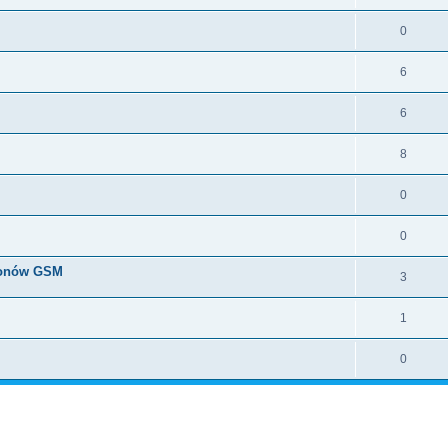
0
6
6
8
0
0
efonów GSM
3
1
0