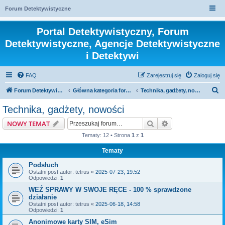
Forum Detektywistyczne
Portal Detektywistyczny, Forum
Detektywistyczne, Agencje Detektywistyczne
i Detektywi
FAQ
Zarejestruj się
Zaloguj się
S
Forum Detektywistyczne, Detektyw
Główna kategoria forum
Technika, gadżety, nowości
z
Technika, gadżety, nowości
u
Szukaj
Wyszukiwanie z
NOWY TEMAT
k
Tematy: 12 • Strona
1
z
1
a
Tematy
j
Podsłuch
Ostatni post autor:
tetrus
«
2025-07-23, 19:52
Odpowiedzi:
1
WEŹ SPRAWY W SWOJE RĘCE - 100 % sprawdzone
działanie
Ostatni post autor:
tetrus
«
2025-06-18, 14:58
Odpowiedzi:
1
Anonimowe karty SIM, eSim