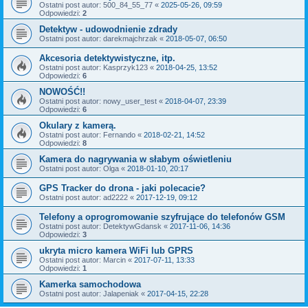
Ostatni post autor:
500_84_55_77
«
2025-05-26, 09:59
Odpowiedzi:
2
Detektyw - udowodnienie zdrady
Ostatni post autor:
darekmajchrzak
«
2018-05-07, 06:50
Akcesoria detektywistyczne, itp.
Ostatni post autor:
Kasprzyk123
«
2018-04-25, 13:52
Odpowiedzi:
6
NOWOŚĆ!!
Ostatni post autor:
nowy_user_test
«
2018-04-07, 23:39
Odpowiedzi:
6
Okulary z kamerą.
Ostatni post autor:
Fernando
«
2018-02-21, 14:52
Odpowiedzi:
8
Kamera do nagrywania w słabym oświetleniu
Ostatni post autor:
Olga
«
2018-01-10, 20:17
GPS Tracker do drona - jaki polecacie?
Ostatni post autor:
ad2222
«
2017-12-19, 09:12
Telefony a oprogromowanie szyfrujące do telefonów GSM
Ostatni post autor:
DetektywGdansk
«
2017-11-06, 14:36
Odpowiedzi:
3
ukryta micro kamera WiFi lub GPRS
Ostatni post autor:
Marcin
«
2017-07-11, 13:33
Odpowiedzi:
1
Kamerka samochodowa
Ostatni post autor:
Jalapeniak
«
2017-04-15, 22:28