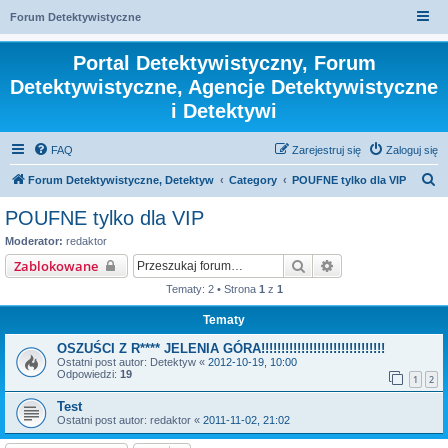
Forum Detektywistyczne
Portal Detektywistyczny, Forum
Detektywistyczne, Agencje Detektywistyczne
i Detektywi
FAQ
Zarejestruj się
Zaloguj się
S
Forum Detektywistyczne, Detektyw
Category
POUFNE tylko dla VIP
z
POUFNE tylko dla VIP
u
Moderator:
redaktor
k
Szukaj
Wyszukiwanie za
Zablokowane
a
Tematy: 2 • Strona
1
z
1
j
Tematy
OSZUŚCI Z R**** JELENIA GÓRA!!!!!!!!!!!!!!!!!!!!!!!!!!!!!!!
Ostatni post autor:
Detektyw
«
2012-10-19, 10:00
Odpowiedzi:
19
1
2
Test
Ostatni post autor:
redaktor
«
2011-11-02, 21:02