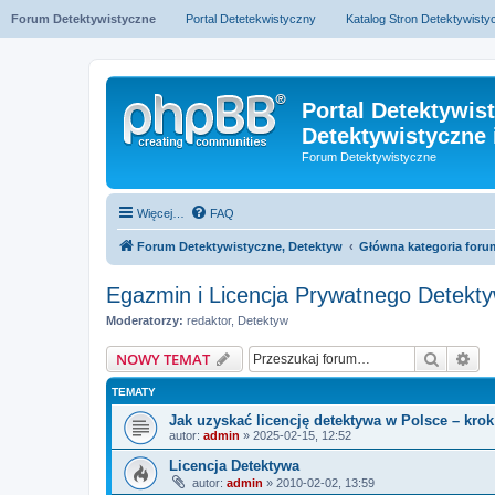
Forum Detektywistyczne
Portal Detetekwistyczny
Katalog Stron Detektywist
Portal Detektywis
Detektywistyczne 
Forum Detektywistyczne
Więcej…
FAQ
Forum Detektywistyczne, Detektyw
Główna kategoria foru
Egazmin i Licencja Prywatnego Detekt
Moderatorzy:
redaktor
,
Detektyw
Szukaj
Wy
NOWY TEMAT
TEMATY
Jak uzyskać licencję detektywa w Polsce – krok
autor:
admin
» 2025-02-15, 12:52
Licencja Detektywa
autor:
admin
» 2010-02-02, 13:59