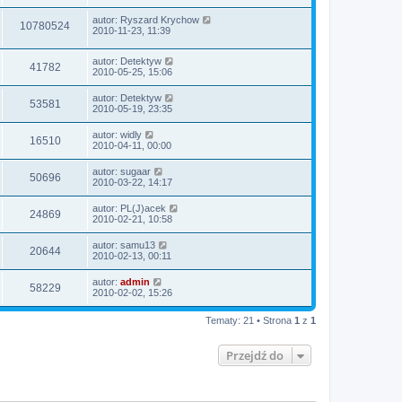
autor:
Ryszard Krychow
10780524
2010-11-23, 11:39
autor:
Detektyw
41782
2010-05-25, 15:06
autor:
Detektyw
53581
2010-05-19, 23:35
autor:
widly
16510
2010-04-11, 00:00
autor:
sugaar
50696
2010-03-22, 14:17
autor:
PL(J)acek
24869
2010-02-21, 10:58
autor:
samu13
20644
2010-02-13, 00:11
autor:
admin
58229
2010-02-02, 15:26
Tematy: 21 • Strona
1
z
1
Przejdź do