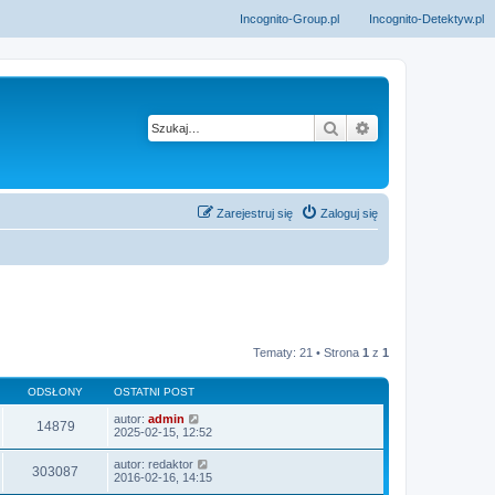
Incognito-Group.pl
Incognito-Detektyw.pl
Szukaj
Wyszukiwanie z
Zarejestruj się
Zaloguj się
Tematy: 21 • Strona
1
z
1
ODSŁONY
OSTATNI POST
autor:
admin
14879
2025-02-15, 12:52
autor:
redaktor
303087
2016-02-16, 14:15