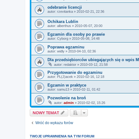
odebranie licencji
autor:
rzevitanka
» 2010-02-21, 22:36
Ochikara Lublin
autor:
alberthus
» 2010-05-07, 20:00
Egzamin dla osoby po prawie
autor:
Cyborg
» 2010-05-08, 14:48
Poprawa egzaminu
autor:
widly
» 2010-04-10, 02:36
Dla przedsiębiorców ubiegających się o wpis
autor:
redaktor
» 2010-03-12, 21:58
Przygotowanie do egzaminu
autor:
PL(J)acek
» 2010-02-16, 12:18
Egzamin w praktyce
autor:
samu13
» 2010-02-11, 01:42
Pozwolenie na broń
autor:
admin
» 2010-02-02, 15:26
NOWY TEMAT
Wróć do wykazu forów
TWOJE UPRAWNIENIA NA TYM FORUM