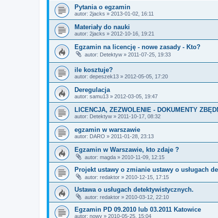
Pytania o egzamin
autor:
2jacks
» 2013-01-02, 16:11
Materiały do nauki
autor:
2jacks
» 2012-10-16, 19:21
Egzamin na licencję - nowe zasady - Kto?
autor:
Detektyw
» 2011-07-25, 19:33
ile kosztuje?
autor:
depeszek13
» 2012-05-05, 17:20
Deregulacja
autor:
samu13
» 2012-03-05, 19:47
LICENCJA, ZEZWOLENIE - DOKUMENTY ZBĘD
autor:
Detektyw
» 2011-10-17, 08:32
egzamin w warszawie
autor:
DARO
» 2011-01-28, 23:13
Egzamin w Warszawie, kto zdaje ?
autor:
magda
» 2010-11-09, 12:15
Projekt ustawy o zmianie ustawy o usługach d
autor:
redaktor
» 2010-12-15, 17:15
Ustawa o usługach detektywistycznych.
autor:
redaktor
» 2010-03-12, 22:10
Egzamin PD 09.2010 lub 03.2011 Katowice
autor:
nowy
» 2010-05-25, 15:04