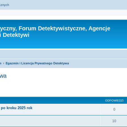
ycznych
tyczny, Forum Detektywistyczne, Agencje
i Detektywi
m
Egazmin i Licencja Prywatnego Detektywa
ywa
szukiwanie zaawansowane
ODPOWIEDZI
 po kroku 2025 rok
0
10