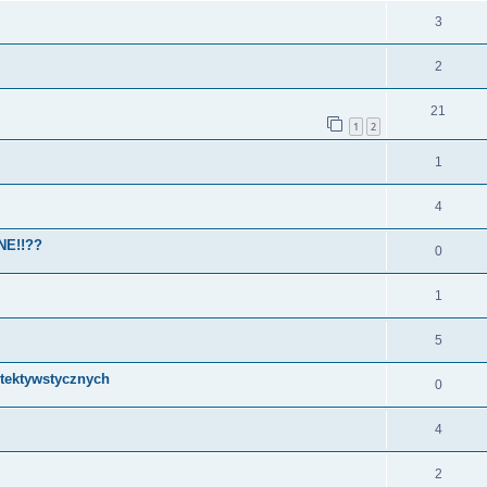
3
2
21
1
2
1
4
NE!!??
0
1
5
etektywstycznych
0
4
2