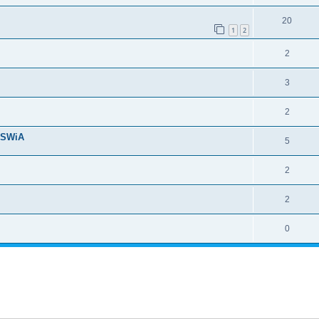
20
1
2
2
3
2
 MSWiA
5
2
2
0