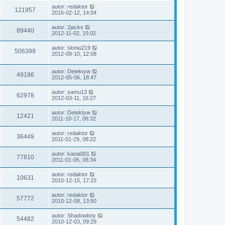
autor:
redaktor
121957
2016-02-12, 14:04
autor:
2jacks
89440
2012-11-02, 15:02
autor:
sloniu219
506399
2012-09-10, 12:08
autor:
Detektyw
49186
2012-05-06, 18:47
autor:
samu13
62978
2012-03-11, 16:27
autor:
Detektyw
12421
2011-10-17, 08:32
autor:
redaktor
36449
2011-01-29, 08:22
autor:
kasia001
77810
2011-01-05, 08:34
autor:
redaktor
10631
2010-12-15, 17:15
autor:
redaktor
57772
2010-12-08, 13:50
autor:
Shadowboy
54482
2010-12-03, 09:29