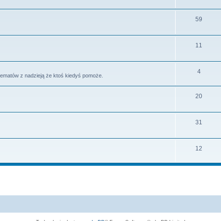
59
11
4
tematów z nadzieją że ktoś kiedyś pomoże.
20
31
12