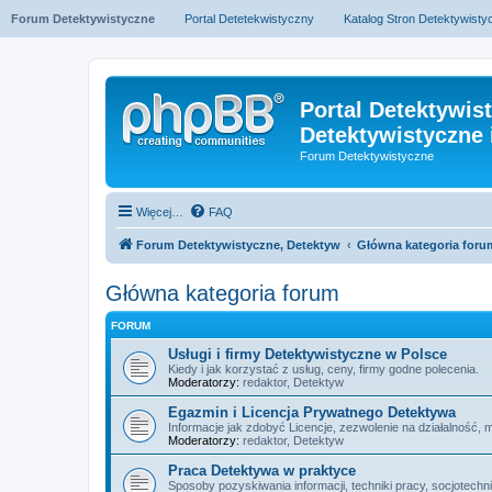
Forum Detektywistyczne
Portal Detetekwistyczny
Katalog Stron Detektywist
Portal Detektywis
Detektywistyczne 
Forum Detektywistyczne
Więcej…
FAQ
Forum Detektywistyczne, Detektyw
Główna kategoria foru
Główna kategoria forum
FORUM
Usługi i firmy Detektywistyczne w Polsce
Kiedy i jak korzystać z usług, ceny, firmy godne polecenia.
Moderatorzy:
redaktor
,
Detektyw
Egazmin i Licencja Prywatnego Detektywa
Informacje jak zdobyć Licencje, zezwolenie na działalność, 
Moderatorzy:
redaktor
,
Detektyw
Praca Detektywa w praktyce
Sposoby pozyskiwania informacji, techniki pracy, socjotechn