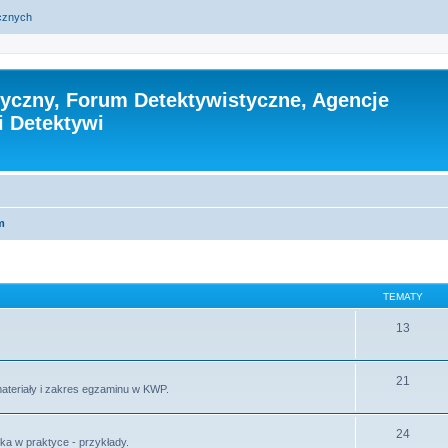
ycznych
tyczny, Forum Detektywistyczne, Agencje
i Detektywi
m
TEMATY
13
21
materiały i zakres egzaminu w KWP.
24
ika w praktyce - przykłady.