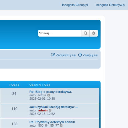
Incognito-Group.pl
Incognito-Detektyw.pl
Szukaj
Wyszukiwanie z
Zarejestruj się
Zaloguj się
POSTY
OSTATNI POST
Re: Blog o pracy detektywa.
34
W
autor:
tetrus
y
2026-02-01, 10:38
ś
w
Jak uzyskać licencję detektyw…
110
i
W
autor:
admin
e
y
2025-02-15, 12:52
t
ś
l
w
Re: Prywatny detektyw cennik
n
128
i
W
autor:
500_84_55_77
a
e