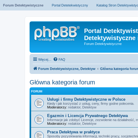
Forum Detektywistyczne
Portal Detetekwistyczny
Katalog Stron Detektywist
Portal Detektywis
Detektywistyczne 
Forum Detektywistyczne
Więcej…
FAQ
Forum Detektywistyczne, Detektyw
Główna kategoria foru
Główna kategoria forum
FORUM
Usługi i firmy Detektywistyczne w Polsce
Kiedy i jak korzystać z usług, ceny, firmy godne polecenia.
Moderatorzy:
redaktor
,
Detektyw
Egazmin i Licencja Prywatnego Detektywa
Informacje jak zdobyć Licencje, zezwolenie na działalność, 
Moderatorzy:
redaktor
,
Detektyw
Praca Detektywa w praktyce
Sposoby pozyskiwania informacji, techniki pracy, socjotechn