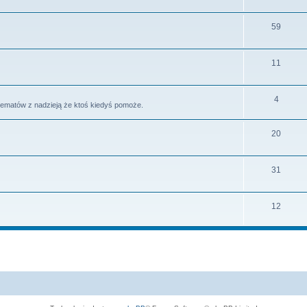
59
11
4
tematów z nadzieją że ktoś kiedyś pomoże.
20
31
12