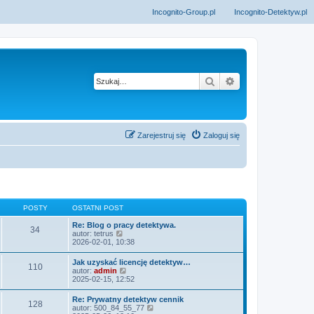
Incognito-Group.pl
Incognito-Detektyw.pl
Szukaj
Wyszukiwanie z
Zarejestruj się
Zaloguj się
POSTY
OSTATNI POST
Re: Blog o pracy detektywa.
34
W
autor:
tetrus
y
2026-02-01, 10:38
ś
w
Jak uzyskać licencję detektyw…
110
i
W
autor:
admin
e
y
2025-02-15, 12:52
t
ś
l
w
Re: Prywatny detektyw cennik
n
128
i
W
autor:
500_84_55_77
a
e