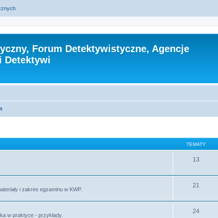
ycznych
tyczny, Forum Detektywistyczne, Agencje
i Detektywi
m
TEMATY
13
21
materiały i zakres egzaminu w KWP.
24
ika w praktyce - przykłady.