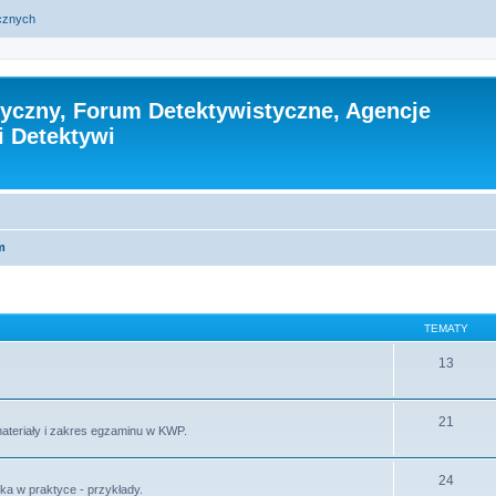
ycznych
tyczny, Forum Detektywistyczne, Agencje
i Detektywi
m
TEMATY
13
21
materiały i zakres egzaminu w KWP.
24
ika w praktyce - przykłady.