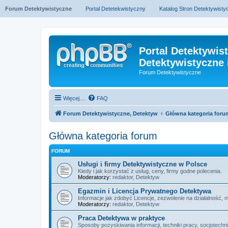
Forum Detektywistyczne
Portal Detetekwistyczny
Katalog Stron Detektywist
Portal Detektywis
Detektywistyczne 
Forum Detektywistyczne
Więcej…
FAQ
Forum Detektywistyczne, Detektyw
Główna kategoria foru
Główna kategoria forum
FORUM
Usługi i firmy Detektywistyczne w Polsce
Kiedy i jak korzystać z usług, ceny, firmy godne polecenia.
Moderatorzy:
redaktor
,
Detektyw
Egazmin i Licencja Prywatnego Detektywa
Informacje jak zdobyć Licencje, zezwolenie na działalność, 
Moderatorzy:
redaktor
,
Detektyw
Praca Detektywa w praktyce
Sposoby pozyskiwania informacji, techniki pracy, socjotechn