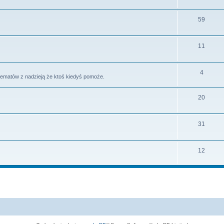
59
11
4
tematów z nadzieją że ktoś kiedyś pomoże.
20
31
12