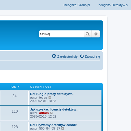
Incognito-Group.pl
Incognito-Detektyw.pl
Szukaj
Wyszukiwanie z
Zarejestruj się
Zaloguj się
POSTY
OSTATNI POST
Re: Blog o pracy detektywa.
34
W
autor:
tetrus
y
2026-02-01, 10:38
ś
w
Jak uzyskać licencję detektyw…
110
i
W
autor:
admin
e
y
2025-02-15, 12:52
t
ś
l
w
Re: Prywatny detektyw cennik
n
128
i
W
autor:
500_84_55_77
a
e