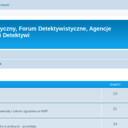
ycznych
tyczny, Forum Detektywistyczne, Agencje
i Detektywi
m
TEMATY
13
21
materiały i zakres egzaminu w KWP.
24
ika w praktyce - przykłady.