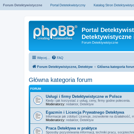
Forum Detektywistyczne
Portal Detetekwistyczny
Katalog Stron Detektywist
Portal Detektywis
Detektywistyczne 
Forum Detektywistyczne
Więcej…
FAQ
Forum Detektywistyczne, Detektyw
Główna kategoria foru
Główna kategoria forum
FORUM
Usługi i firmy Detektywistyczne w Polsce
Kiedy i jak korzystać z usług, ceny, firmy godne polecenia.
Moderatorzy:
redaktor
,
Detektyw
Egazmin i Licencja Prywatnego Detektywa
Informacje jak zdobyć Licencje, zezwolenie na działalność, 
Moderatorzy:
redaktor
,
Detektyw
Praca Detektywa w praktyce
Sposoby pozyskiwania informacji, techniki pracy, socjotechn