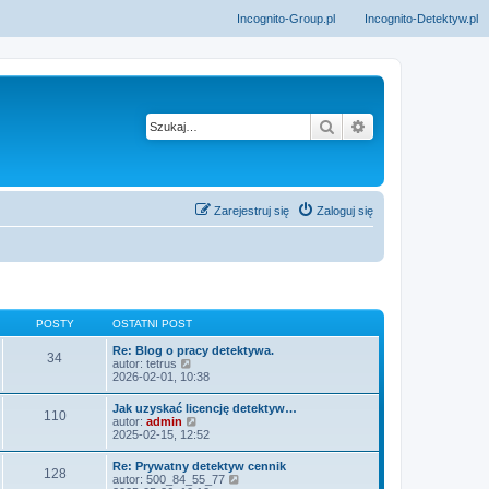
Incognito-Group.pl
Incognito-Detektyw.pl
Szukaj
Wyszukiwanie z
Zarejestruj się
Zaloguj się
POSTY
OSTATNI POST
Re: Blog o pracy detektywa.
34
W
autor:
tetrus
y
2026-02-01, 10:38
ś
w
Jak uzyskać licencję detektyw…
110
i
W
autor:
admin
e
y
2025-02-15, 12:52
t
ś
l
w
Re: Prywatny detektyw cennik
n
128
i
W
autor:
500_84_55_77
a
e