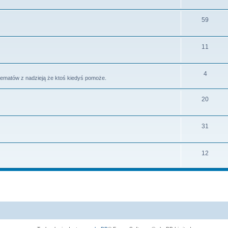
59
11
4
tematów z nadzieją że ktoś kiedyś pomoże.
20
31
12