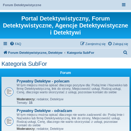
Forum Detektywistyczne
Portal Detektywistyczny, Forum
Detektywistyczne, Agencje Detektywistyczne
i Detektywi
FAQ
Zarejestruj się
Zaloguj się
S
Forum Detektywistyczne, Detektyw
Kategoria SubFor
z
Kategoria SubFor
u
Forum
k
a
Prywatny Detektyw - polecam
W tym miejscu można opisać dlaczego pozytyw dla: Podaj Imie i Nazwisko lub
j
firmę Detektywistyczną, link do strony, Miejscowość usługi, Rodzaj usługi,
Cenę, dlaczego warto skorzystać z usługi, pozostaw kontakt do siebie
Moderatorzy:
redaktor
,
Detektyw
Tematy:
15
Prywatny Detektyw - odradzam
W tym miejscu można opisać dlaczego nie warto zadzwonić do: Podaj Imie i
Nazwisko lub firmę Detektywistyczną, link do strony, Miejscowość usługi,
Rodzaj usługi, Cenę, dlaczego nie warto skorzystać z usługi, pozostaw
kontakt do siebie
Moderatorzy:
redaktor
,
Detektyw