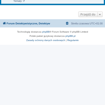
Tematy:
7
Przejdź do
Forum Detektywistyczne, Detektyw
Strefa czasowa
UTC+01:00
Technologię dostarcza
phpBB
® Forum Software © phpBB Limited
Polski pakiet językowy dostarcza
phpBB.pl
Zasady ochrony danych osobowych
|
Regulamin