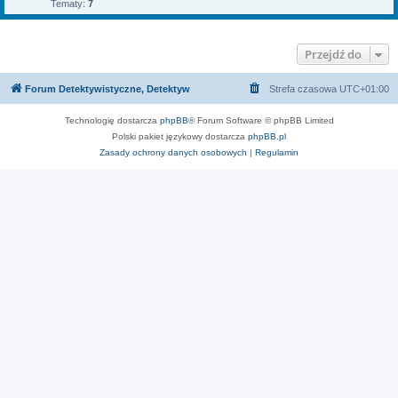
Tematy:
7
Przejdź do
Forum Detektywistyczne, Detektyw
Strefa czasowa
UTC+01:00
Technologię dostarcza
phpBB
® Forum Software © phpBB Limited
Polski pakiet językowy dostarcza
phpBB.pl
Zasady ochrony danych osobowych
|
Regulamin