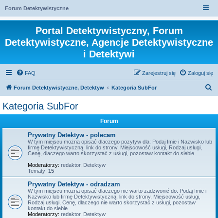
Forum Detektywistyczne
Portal Detektywistyczny, Forum
Detektywistyczne, Agencje Detektywistyczne
i Detektywi
FAQ
Zarejestruj się
Zaloguj się
S
Forum Detektywistyczne, Detektyw
Kategoria SubFor
z
Kategoria SubFor
u
Forum
k
a
Prywatny Detektyw - polecam
W tym miejscu można opisać dlaczego pozytyw dla: Podaj Imie i Nazwisko lub
j
firmę Detektywistyczną, link do strony, Miejscowość usługi, Rodzaj usługi,
Cenę, dlaczego warto skorzystać z usługi, pozostaw kontakt do siebie
Moderatorzy:
redaktor
,
Detektyw
Tematy:
15
Prywatny Detektyw - odradzam
W tym miejscu można opisać dlaczego nie warto zadzwonić do: Podaj Imie i
Nazwisko lub firmę Detektywistyczną, link do strony, Miejscowość usługi,
Rodzaj usługi, Cenę, dlaczego nie warto skorzystać z usługi, pozostaw
kontakt do siebie
Moderatorzy:
redaktor
,
Detektyw