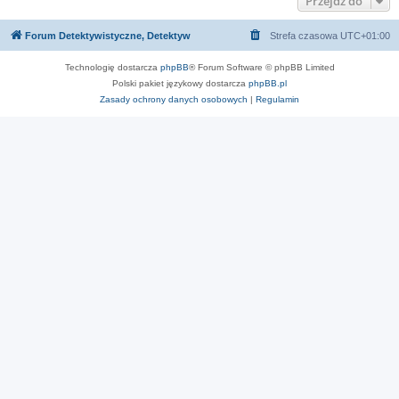
Przejdź do
Forum Detektywistyczne, Detektyw
Strefa czasowa
UTC+01:00
Technologię dostarcza
phpBB
® Forum Software © phpBB Limited
Polski pakiet językowy dostarcza
phpBB.pl
Zasady ochrony danych osobowych
|
Regulamin