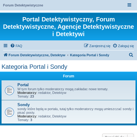
Forum Detektywistyczne
Portal Detektywistyczny, Forum
Detektywistyczne, Agencje Detektywistyczne
i Detektywi
FAQ
Zarejestruj się
Zaloguj się
S
Forum Detektywistyczne, Detektyw
Kategoria Portal i Sondy
z
Kategoria Portal i Sondy
u
Forum
k
a
Portal
W tym forum tylko moderatorzy mogą zakładac nowe tematy.
j
Moderatorzy:
redaktor
,
Detektyw
Tematy:
23
Sondy
sondy które będą w portalu, tutaj tylko moderatorzy mogą umieszczać sondy i
pisać posty.
Moderatorzy:
redaktor
,
Detektyw
Tematy:
3