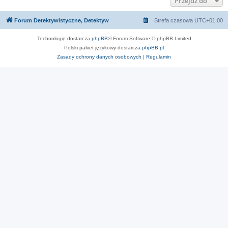
Przejdź do
Forum Detektywistyczne, Detektyw
Strefa czasowa
UTC+01:00
Technologię dostarcza
phpBB
® Forum Software © phpBB Limited
Polski pakiet językowy dostarcza
phpBB.pl
Zasady ochrony danych osobowych
|
Regulamin