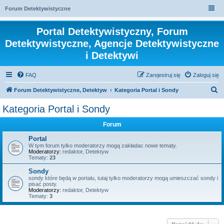
Forum Detektywistyczne
Portal Detektywistyczny, Forum
Detektywistyczne, Agencje Detektywistyczne
i Detektywi
FAQ
Zarejestruj się
Zaloguj się
S
Forum Detektywistyczne, Detektyw
Kategoria Portal i Sondy
z
Kategoria Portal i Sondy
u
Forum
k
a
Portal
W tym forum tylko moderatorzy mogą zakładac nowe tematy.
j
Moderatorzy:
redaktor
,
Detektyw
Tematy:
23
Sondy
sondy które będą w portalu, tutaj tylko moderatorzy mogą umieszczać sondy i
pisać posty.
Moderatorzy:
redaktor
,
Detektyw
Tematy:
3