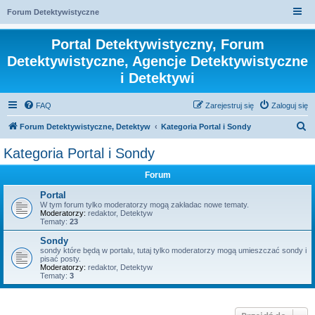
Forum Detektywistyczne
Portal Detektywistyczny, Forum
Detektywistyczne, Agencje Detektywistyczne
i Detektywi
FAQ
Zarejestruj się
Zaloguj się
S
Forum Detektywistyczne, Detektyw
Kategoria Portal i Sondy
z
Kategoria Portal i Sondy
u
Forum
k
a
Portal
W tym forum tylko moderatorzy mogą zakładac nowe tematy.
j
Moderatorzy:
redaktor
,
Detektyw
Tematy:
23
Sondy
sondy które będą w portalu, tutaj tylko moderatorzy mogą umieszczać sondy i
pisać posty.
Moderatorzy:
redaktor
,
Detektyw
Tematy:
3