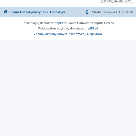
Przejdź do
Forum Detektywistyczne, Detektyw
Strefa czasowa
UTC+01:00
Technologię dostarcza
phpBB
® Forum Software © phpBB Limited
Polski pakiet językowy dostarcza
phpBB.pl
Zasady ochrony danych osobowych
|
Regulamin