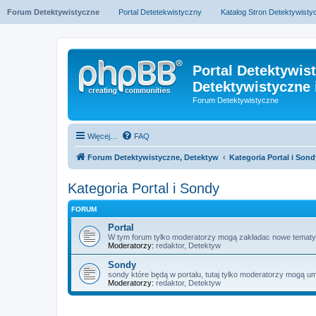
Forum Detektywistyczne
Portal Detetekwistyczny
Katalog Stron Detektywist
Portal Detektywis
Detektywistyczne 
Forum Detektywistyczne
Więcej…
FAQ
Forum Detektywistyczne, Detektyw
Kategoria Portal i Sond
Kategoria Portal i Sondy
FORUM
Portal
W tym forum tylko moderatorzy mogą zakładac nowe tematy
Moderatorzy:
redaktor
,
Detektyw
Sondy
sondy które będą w portalu, tutaj tylko moderatorzy mogą um
Moderatorzy:
redaktor
,
Detektyw