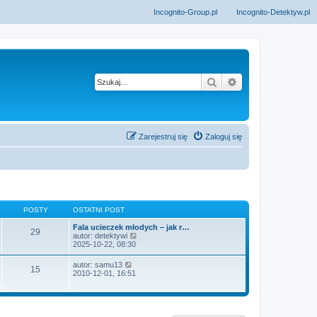
Incognito-Group.pl
Incognito-Detektyw.pl
Szukaj
Wyszukiwanie z
Zarejestruj się
Zaloguj się
POSTY
OSTATNI POST
Fala ucieczek młodych – jak r…
29
W
autor:
detektywi
y
2025-10-22, 08:30
ś
w
W
autor:
samu13
15
i
y
2010-12-01, 16:51
e
ś
t
w
l
i
n
e
a
t