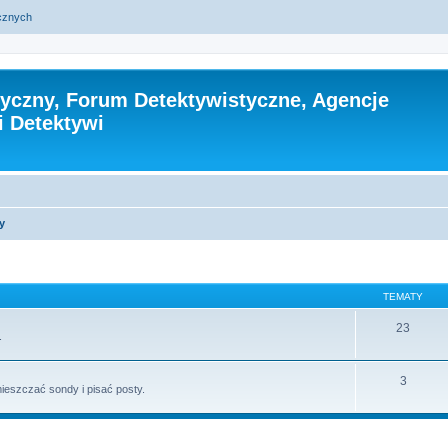
ycznych
tyczny, Forum Detektywistyczne, Agencje
i Detektywi
y
TEMATY
23
.
3
ieszczać sondy i pisać posty.