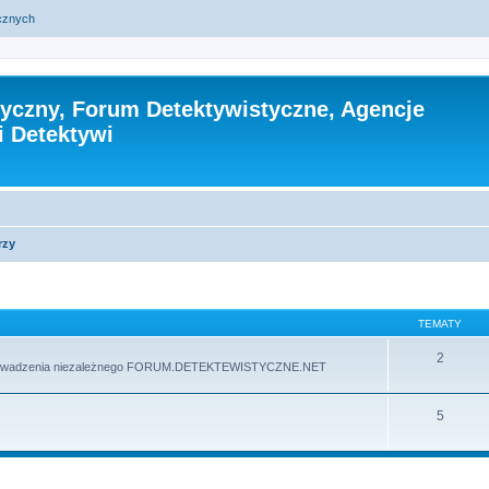
ycznych
tyczny, Forum Detektywistyczne, Agencje
i Detektywi
rzy
TEMATY
2
 prowadzenia niezależnego FORUM.DETEKTEWISTYCZNE.NET
5