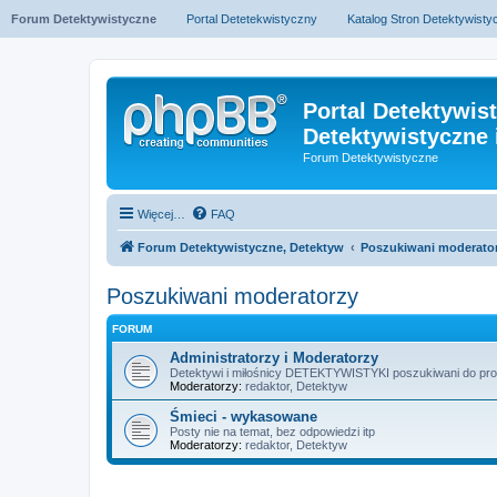
Forum Detektywistyczne
Portal Detetekwistyczny
Katalog Stron Detektywist
Portal Detektywis
Detektywistyczne 
Forum Detektywistyczne
Więcej…
FAQ
Forum Detektywistyczne, Detektyw
Poszukiwani moderato
Poszukiwani moderatorzy
FORUM
Administratorzy i Moderatorzy
Detektywi i miłośnicy DETEKTYWISTYKI poszukiwani do
Moderatorzy:
redaktor
,
Detektyw
Śmieci - wykasowane
Posty nie na temat, bez odpowiedzi itp
Moderatorzy:
redaktor
,
Detektyw