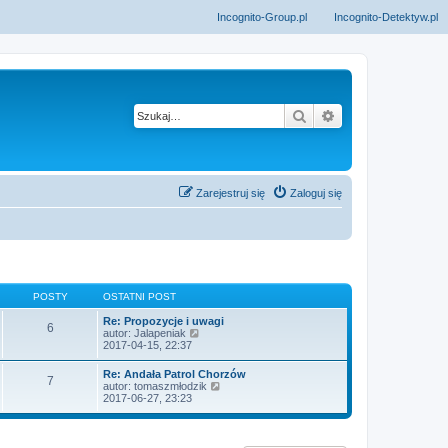
Incognito-Group.pl
Incognito-Detektyw.pl
Szukaj
Wyszukiwanie z
Zarejestruj się
Zaloguj się
POSTY
OSTATNI POST
Re: Propozycje i uwagi
6
W
autor:
Jalapeniak
y
2017-04-15, 22:37
ś
w
Re: Andała Patrol Chorzów
7
i
W
autor:
tomaszmłodzik
e
y
2017-06-27, 23:23
t
ś
l
w
n
i
a
e