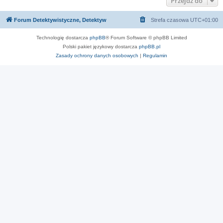
Przejdź do
Forum Detektywistyczne, Detektyw
Strefa czasowa
UTC+01:00
Technologię dostarcza
phpBB
® Forum Software © phpBB Limited
Polski pakiet językowy dostarcza
phpBB.pl
Zasady ochrony danych osobowych
|
Regulamin