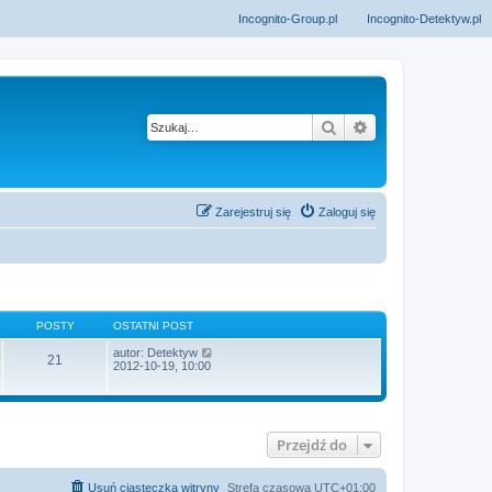
Incognito-Group.pl
Incognito-Detektyw.pl
Szukaj
Wyszukiwanie z
Zarejestruj się
Zaloguj się
POSTY
OSTATNI POST
W
autor:
Detektyw
21
y
2012-10-19, 10:00
ś
w
i
e
t
Przejdź do
l
n
a
j
Usuń ciasteczka witryny
Strefa czasowa
UTC+01:00