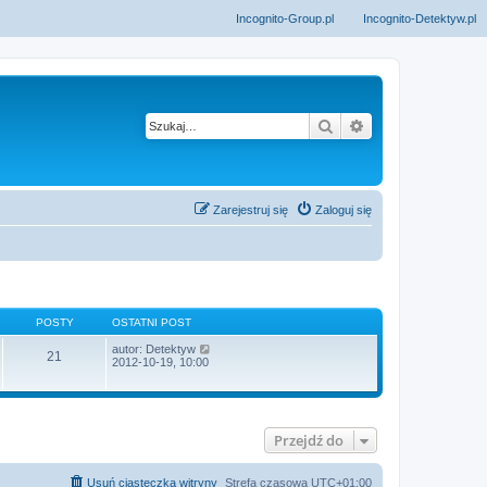
Incognito-Group.pl
Incognito-Detektyw.pl
Szukaj
Wyszukiwanie z
Zarejestruj się
Zaloguj się
POSTY
OSTATNI POST
W
autor:
Detektyw
21
y
2012-10-19, 10:00
ś
w
i
e
t
Przejdź do
l
n
a
j
Usuń ciasteczka witryny
Strefa czasowa
UTC+01:00