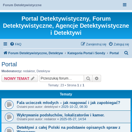
Forum Detektywistyczne
Portal Detektywistyczny, Forum
Detektywistyczne, Agencje Detektywistyczne
i Detektywi
FAQ
Zarejestruj się
Zaloguj się
S
Forum Detektywistyczne, Detektyw
Kategoria Portal i Sondy
Portal
z
Portal
u
Moderatorzy:
redaktor
,
Detektyw
k
Szukaj
Wyszukiwanie z
NOWY TEMAT
a
Tematy: 23 • Strona
1
z
1
j
Tematy
Fala ucieczek młodych – jak reagować i jak zapobiegać?
Ostatni post autor:
detektywi
«
2025-10-22, 08:30
Wykrywanie podsłuchów, lokalizatorów i kamer.
Ostatni post autor:
redaktor
«
2025-05-27, 14:54
Detektywi z całej Polski na podstawie opisanych spraw z
Warszawy