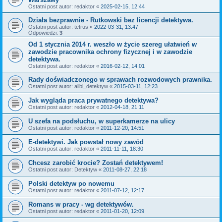
Ostatni post autor:
redaktor
«
2025-02-15, 12:44
Działa bezprawnie - Rutkowski bez licencji detektywa.
Ostatni post autor:
tetrus
«
2022-03-31, 13:47
Odpowiedzi:
3
Od 1 stycznia 2014 r. weszło w życie szereg ułatwień w
zawodzie pracownika ochrony fizycznej i w zawodzie
detektywa.
Ostatni post autor:
redaktor
«
2016-02-12, 14:01
Rady doświadczonego w sprawach rozwodowych prawnika.
Ostatni post autor:
alibi_detektyw
«
2015-03-11, 12:23
Jak wygląda praca prywatnego detektywa?
Ostatni post autor:
redaktor
«
2012-04-18, 21:11
U szefa na podsłuchu, w superkamerze na ulicy
Ostatni post autor:
redaktor
«
2011-12-20, 14:51
E-detektywi. Jak powstał nowy zawód
Ostatni post autor:
redaktor
«
2011-11-11, 18:30
Chcesz zarobić krocie? Zostań detektywem!
Ostatni post autor:
Detektyw
«
2011-08-27, 22:18
Polski detektyw po nowemu
Ostatni post autor:
redaktor
«
2011-07-12, 12:17
Romans w pracy - wg detektywów.
Ostatni post autor:
redaktor
«
2011-01-20, 12:09