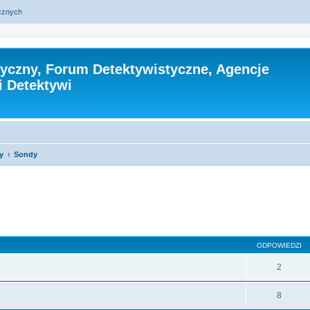
ycznych
tyczny, Forum Detektywistyczne, Agencje
i Detektywi
y
Sondy
szukiwanie zaawansowane
ODPOWIEDZI
2
8