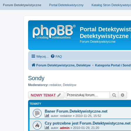
Forum Detektywistyczne
Portal Detetekwistyczny
Katalog Stron Detektywist
Portal Detektywis
Detektywistyczne 
Forum Detektywistyczne
Więcej…
FAQ
Forum Detektywistyczne, Detektyw
Kategoria Portal i Sond
Sondy
Moderatorzy:
redaktor
,
Detektyw
Szukaj
Wy
NOWY TEMAT
TEMATY
Baner Forum.Detektywistyczne.net
autor:
redaktor
» 2010-11-25, 15:52
Czy potrzebne jest Forum.Detektywistyczne.net
autor:
admin
» 2010-01-29, 21:20