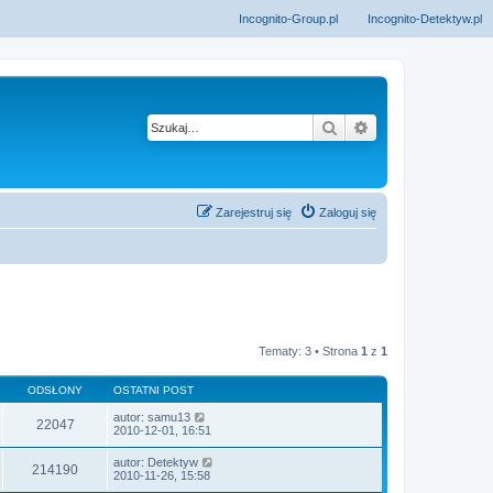
Incognito-Group.pl
Incognito-Detektyw.pl
Szukaj
Wyszukiwanie z
Zarejestruj się
Zaloguj się
Tematy: 3 • Strona
1
z
1
ODSŁONY
OSTATNI POST
autor:
samu13
22047
2010-12-01, 16:51
autor:
Detektyw
214190
2010-11-26, 15:58