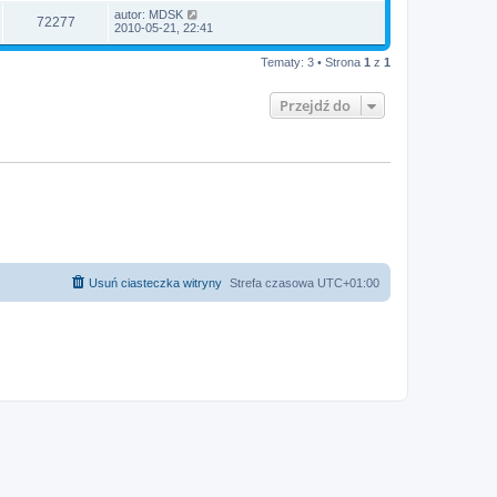
autor:
MDSK
72277
2010-05-21, 22:41
Tematy: 3 • Strona
1
z
1
Przejdź do
Usuń ciasteczka witryny
Strefa czasowa
UTC+01:00