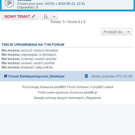
Ostatni post autor:
MDSK
«
2010-05-21, 22:41
Odpowiedzi:
2
NOWY TEMAT
Tematy: 3 • Strona
1
z
1
Przejdź do
TWOJE UPRAWNIENIA NA TYM FORUM
Nie możesz
tworzyć nowych tematów
Nie możesz
odpowiadać w tematach
Nie możesz
zmieniać swoich postów
Nie możesz
usuwać swoich postów
Nie możesz
dodawać załączników
Forum Detektywistyczne, Detektyw
Strefa czasowa
UTC+01:00
Technologię dostarcza
phpBB
® Forum Software © phpBB Limited
Polski pakiet językowy dostarcza
phpBB.pl
Zasady ochrony danych osobowych
|
Regulamin