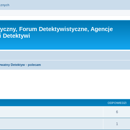
ycznych
tyczny, Forum Detektywistyczne, Agencje
i Detektywi
ywatny Detektyw - polecam
szukiwanie zaawansowane
ODPOWIEDZI
6
1