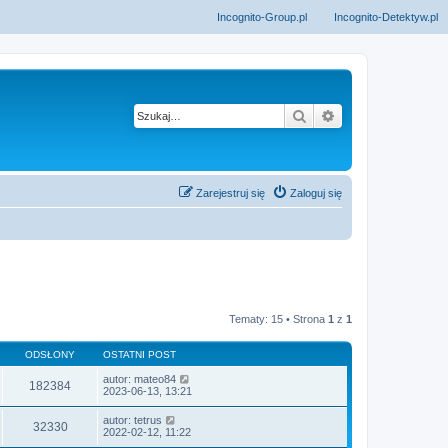
Incognito-Group.pl
Incognito-Detektyw.pl
Szukaj
Wyszukiwanie z
Zarejestruj się
Zaloguj się
Tematy: 15 • Strona
1
z
1
ODSŁONY
OSTATNI POST
autor:
mateo84
182384
2023-06-13, 13:21
autor:
tetrus
32330
2022-02-12, 11:22