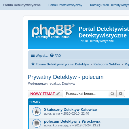
Forum Detektywistyczne
Portal Detetekwistyczny
Katalog Stron Detektywist
Portal Detektywis
Detektywistyczne 
Forum Detektywistyczne
Więcej…
FAQ
Forum Detektywistyczne, Detektyw
Kategoria SubFor
Pr
Prywatny Detektyw - polecam
Moderatorzy:
redaktor
,
Detektyw
Szukaj
Wy
NOWY TEMAT
TEMATY
Skuteczny Detektyw Katowice
autor:
anna
» 2010-02-10, 22:40
polecam Detektywi z Wrocławia
autor:
korzystający
» 2017-03-24, 13:21