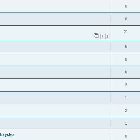
0
0
21
1
2
6
0
0
2
1
2
1
Giżycko
0