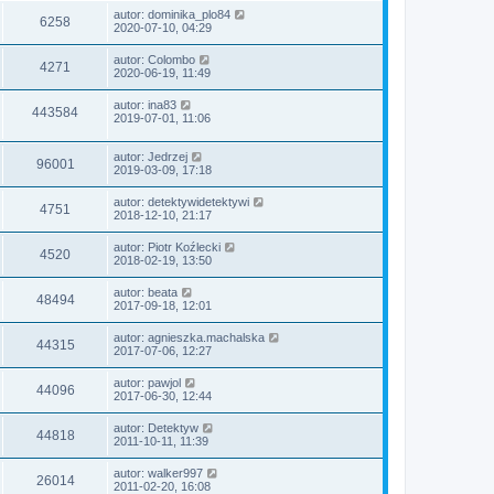
autor:
dominika_plo84
6258
2020-07-10, 04:29
autor:
Colombo
4271
2020-06-19, 11:49
autor:
ina83
443584
2019-07-01, 11:06
autor:
Jedrzej
96001
2019-03-09, 17:18
autor:
detektywidetektywi
4751
2018-12-10, 21:17
autor:
Piotr Koźlecki
4520
2018-02-19, 13:50
autor:
beata
48494
2017-09-18, 12:01
autor:
agnieszka.machalska
44315
2017-07-06, 12:27
autor:
pawjol
44096
2017-06-30, 12:44
autor:
Detektyw
44818
2011-10-11, 11:39
autor:
walker997
26014
2011-02-20, 16:08