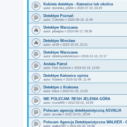
Kobieta detektyw - Katowice lub okolice
autor:
dominika_plo84
» 2020-07-10, 04:29
Detektyw Poznań
autor:
Colombo
» 2020-06-19, 11:49
Detektyw Warszawa
autor:
jabaigna
» 2010-06-17, 09:36
Detektyw Wrocław
autor:
wr39
» 2010-10-24, 22:21
Detektyw Warszawa
autor:
detektywidetektywi
» 2018-12-10, 21:17
Andała Patrol
autor:
Piotr Koźlecki
» 2018-02-19, 13:50
Detektyw Katowice opinia
autor:
Kobieta
» 2016-02-09, 11:44
Detektyw z Krakowa
autor:
klara
» 2010-01-29, 13:29
NIE POLECAM- RESH JELENIA GÓRA
autor:
ivona969
» 2012-03-01, 19:59
Polecam agencję detektywistyczną ASVALIA
autor:
asvalia
» 2011-10-01, 20:09
Polecam Agencja Detektywistyczna WALKER - 
autor:
walker997
» 2011-02-20, 16:08