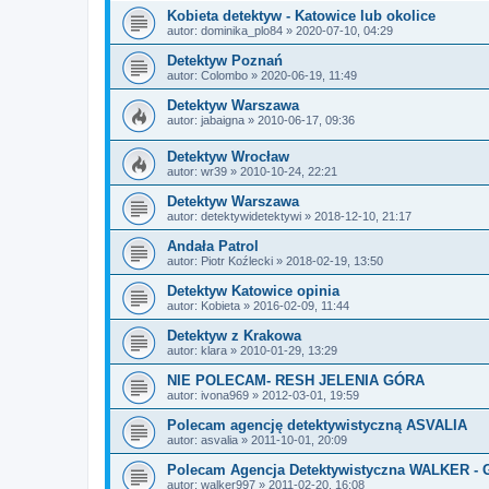
Kobieta detektyw - Katowice lub okolice
autor:
dominika_plo84
» 2020-07-10, 04:29
Detektyw Poznań
autor:
Colombo
» 2020-06-19, 11:49
Detektyw Warszawa
autor:
jabaigna
» 2010-06-17, 09:36
Detektyw Wrocław
autor:
wr39
» 2010-10-24, 22:21
Detektyw Warszawa
autor:
detektywidetektywi
» 2018-12-10, 21:17
Andała Patrol
autor:
Piotr Koźlecki
» 2018-02-19, 13:50
Detektyw Katowice opinia
autor:
Kobieta
» 2016-02-09, 11:44
Detektyw z Krakowa
autor:
klara
» 2010-01-29, 13:29
NIE POLECAM- RESH JELENIA GÓRA
autor:
ivona969
» 2012-03-01, 19:59
Polecam agencję detektywistyczną ASVALIA
autor:
asvalia
» 2011-10-01, 20:09
Polecam Agencja Detektywistyczna WALKER - 
autor:
walker997
» 2011-02-20, 16:08