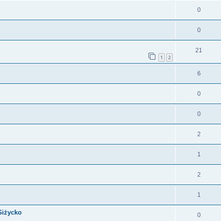
0
0
21
1
2
6
0
0
2
1
2
1
Giżycko
0