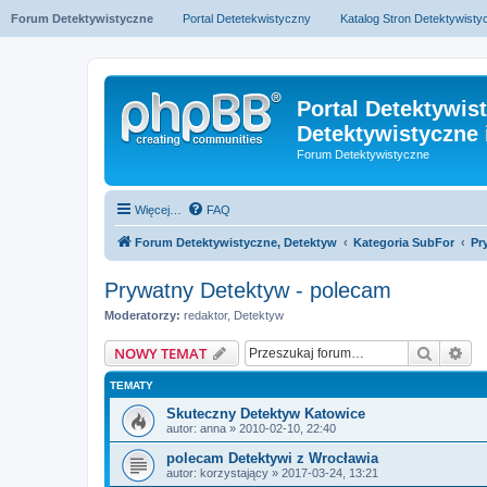
Forum Detektywistyczne
Portal Detetekwistyczny
Katalog Stron Detektywist
Portal Detektywis
Detektywistyczne 
Forum Detektywistyczne
Więcej…
FAQ
Forum Detektywistyczne, Detektyw
Kategoria SubFor
Pr
Prywatny Detektyw - polecam
Moderatorzy:
redaktor
,
Detektyw
Szukaj
Wy
NOWY TEMAT
TEMATY
Skuteczny Detektyw Katowice
autor:
anna
» 2010-02-10, 22:40
polecam Detektywi z Wrocławia
autor:
korzystający
» 2017-03-24, 13:21