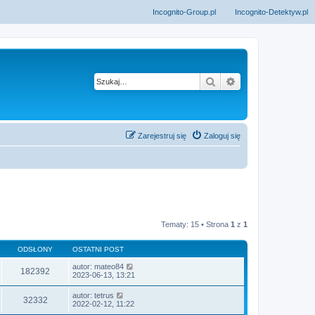
Incognito-Group.pl
Incognito-Detektyw.pl
Szukaj
Wyszukiwanie z
Zarejestruj się
Zaloguj się
Tematy: 15 • Strona
1
z
1
ODSŁONY
OSTATNI POST
autor:
mateo84
182392
2023-06-13, 13:21
autor:
tetrus
32332
2022-02-12, 11:22