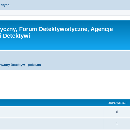
ycznych
tyczny, Forum Detektywistyczne, Agencje
i Detektywi
ywatny Detektyw - polecam
szukiwanie zaawansowane
ODPOWIEDZI
6
1