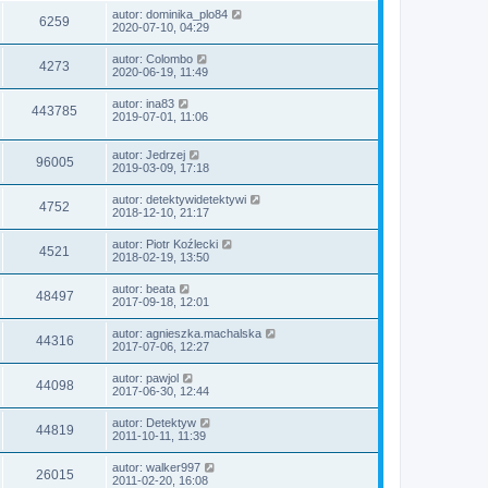
autor:
dominika_plo84
6259
2020-07-10, 04:29
autor:
Colombo
4273
2020-06-19, 11:49
autor:
ina83
443785
2019-07-01, 11:06
autor:
Jedrzej
96005
2019-03-09, 17:18
autor:
detektywidetektywi
4752
2018-12-10, 21:17
autor:
Piotr Koźlecki
4521
2018-02-19, 13:50
autor:
beata
48497
2017-09-18, 12:01
autor:
agnieszka.machalska
44316
2017-07-06, 12:27
autor:
pawjol
44098
2017-06-30, 12:44
autor:
Detektyw
44819
2011-10-11, 11:39
autor:
walker997
26015
2011-02-20, 16:08