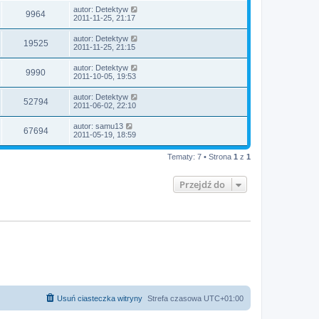
autor:
Detektyw
9964
2011-11-25, 21:17
autor:
Detektyw
19525
2011-11-25, 21:15
autor:
Detektyw
9990
2011-10-05, 19:53
autor:
Detektyw
52794
2011-06-02, 22:10
autor:
samu13
67694
2011-05-19, 18:59
Tematy: 7 • Strona
1
z
1
Przejdź do
Usuń ciasteczka witryny
Strefa czasowa
UTC+01:00