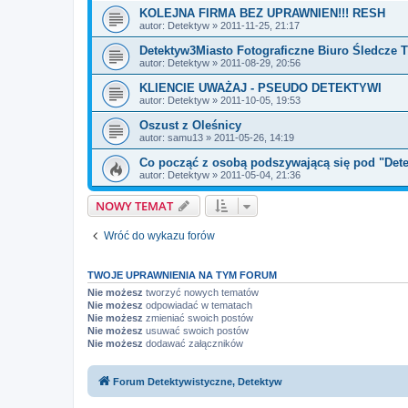
KOLEJNA FIRMA BEZ UPRAWNIEN!!! RESH
autor:
Detektyw
» 2011-11-25, 21:17
Detektyw3Miasto Fotograficzne Biuro Śledcz
autor:
Detektyw
» 2011-08-29, 20:56
KLIENCIE UWAŻAJ - PSEUDO DETEKTYWI
autor:
Detektyw
» 2011-10-05, 19:53
Oszust z Oleśnicy
autor:
samu13
» 2011-05-26, 14:19
Co począć z osobą podszywającą się pod "Det
autor:
Detektyw
» 2011-05-04, 21:36
NOWY TEMAT
Wróć do wykazu forów
TWOJE UPRAWNIENIA NA TYM FORUM
Nie możesz
tworzyć nowych tematów
Nie możesz
odpowiadać w tematach
Nie możesz
zmieniać swoich postów
Nie możesz
usuwać swoich postów
Nie możesz
dodawać załączników
Forum Detektywistyczne, Detektyw