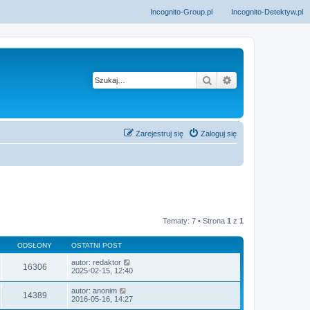
Incognito-Group.pl
Incognito-Detektyw.pl
Szukaj
Wyszukiwanie z
Zarejestruj się
Zaloguj się
Tematy: 7 • Strona
1
z
1
ODSŁONY
OSTATNI POST
autor:
redaktor
16306
2025-02-15, 12:40
autor:
anonim
14389
2016-05-16, 14:27