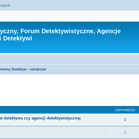
ycznych
tyczny, Forum Detektywistyczne, Agencje
i Detektywi
ywatny Detektyw - odradzam
szukiwanie zaawansowane
ODPOWIEDZI
at detektywa czy agencji detektywistycznej
0
1