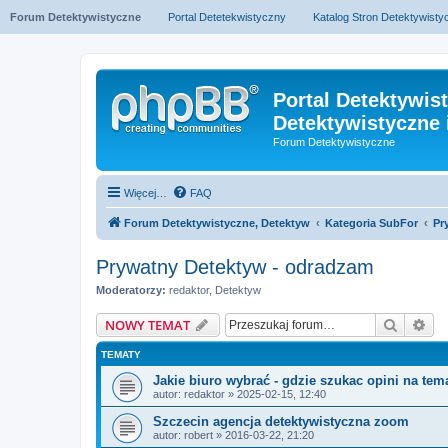
Forum Detektywistyczne
Portal Detetekwistyczny
Katalog Stron Detektywist
Portal Detektywis
Detektywistyczne 
Forum Detektywistyczne
Więcej…
FAQ
Forum Detektywistyczne, Detektyw
Kategoria SubFor
Pr
Prywatny Detektyw - odradzam
Moderatorzy:
redaktor
,
Detektyw
Szukaj
Wy
NOWY TEMAT
TEMATY
Jakie biuro wybrać - gdzie szukac opini na tem
autor:
redaktor
» 2025-02-15, 12:40
Szczecin agencja detektywistyczna zoom
autor:
robert
» 2016-03-22, 21:20