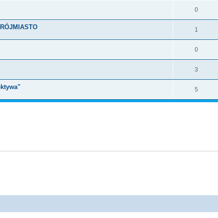
0
e TRÓJMIASTO
1
0
3
ektywa"
5