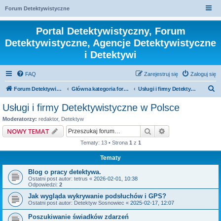
Forum Detektywistyczne
Portal Detektywistyczny, Forum
Detektywistyczne, Agencje Detektywistyczne
i Detektywi
FAQ
Zarejestruj się
Zaloguj się
S
Forum Detektywistyczne, Detektyw
Główna kategoria forum
Usługi i firmy Detektywistyczne w Polsce
z
Usługi i firmy Detektywistyczne w Polsce
u
Moderatorzy:
redaktor
,
Detektyw
k
Szukaj
Wyszukiwanie z
NOWY TEMAT
a
Tematy: 13 • Strona
1
z
1
j
Tematy
Blog o pracy detektywa.
Ostatni post autor:
tetrus
«
2026-02-01, 10:38
Odpowiedzi:
2
Jak wygląda wykrywanie podsłuchów i GPS?
Ostatni post autor:
Detektyw Sosnowiec
«
2025-02-17, 12:07
Poszukiwanie świadków zdarzeń