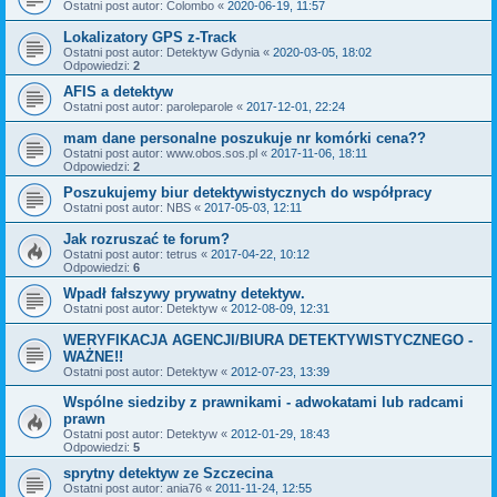
Ostatni post autor:
Colombo
«
2020-06-19, 11:57
Lokalizatory GPS z-Track
Ostatni post autor:
Detektyw Gdynia
«
2020-03-05, 18:02
Odpowiedzi:
2
AFIS a detektyw
Ostatni post autor:
paroleparole
«
2017-12-01, 22:24
mam dane personalne poszukuje nr komórki cena??
Ostatni post autor:
www.obos.sos.pl
«
2017-11-06, 18:11
Odpowiedzi:
2
Poszukujemy biur detektywistycznych do współpracy
Ostatni post autor:
NBS
«
2017-05-03, 12:11
Jak rozruszać te forum?
Ostatni post autor:
tetrus
«
2017-04-22, 10:12
Odpowiedzi:
6
Wpadł fałszywy prywatny detektyw.
Ostatni post autor:
Detektyw
«
2012-08-09, 12:31
WERYFIKACJA AGENCJI/BIURA DETEKTYWISTYCZNEGO -
WAŻNE!!
Ostatni post autor:
Detektyw
«
2012-07-23, 13:39
Wspólne siedziby z prawnikami - adwokatami lub radcami
prawn
Ostatni post autor:
Detektyw
«
2012-01-29, 18:43
Odpowiedzi:
5
sprytny detektyw ze Szczecina
Ostatni post autor:
ania76
«
2011-11-24, 12:55