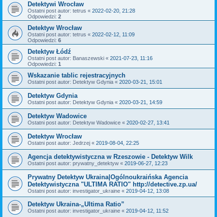
Detektywi Wrocław
Ostatni post autor:
tetrus
«
2022-02-20, 21:28
Odpowiedzi:
2
Detektyw Wrocław
Ostatni post autor:
tetrus
«
2022-02-12, 11:09
Odpowiedzi:
6
Detektyw Łódź
Ostatni post autor:
Banaszewski
«
2021-07-23, 11:16
Odpowiedzi:
1
Wskazanie tablic rejestracyjnych
Ostatni post autor:
Detektyw Gdynia
«
2020-03-21, 15:01
Detektyw Gdynia
Ostatni post autor:
Detektyw Gdynia
«
2020-03-21, 14:59
Detektyw Wadowice
Ostatni post autor:
Detektyw Wadowice
«
2020-02-27, 13:41
Detektyw Wrocław
Ostatni post autor:
Jedrzej
«
2019-08-04, 22:25
Agencja detektywistyczna w Rzeszowie - Detektyw Wilk
Ostatni post autor:
prywatny_detektyw
«
2019-06-27, 12:23
Prywatny Detektyw Ukraina|Ogólnoukraińska Agencia
Detektywistyczna "ULTIMA RATIO" http://detective.zp.ua/
Ostatni post autor:
investigator_ukraine
«
2019-04-12, 13:08
Detektyw Ukraina-„Ultima Ratio”
Ostatni post autor:
investigator_ukraine
«
2019-04-12, 11:52