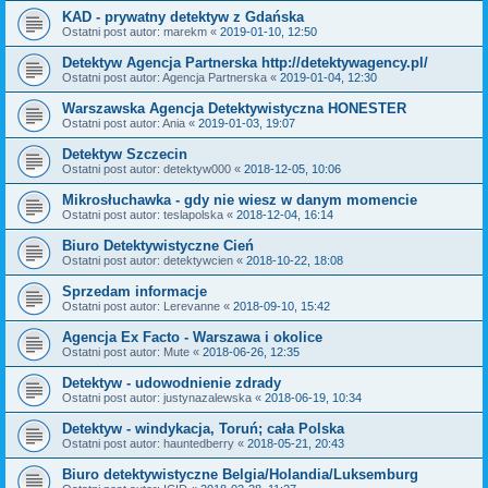
KAD - prywatny detektyw z Gdańska
Ostatni post autor:
marekm
«
2019-01-10, 12:50
Detektyw Agencja Partnerska http://detektywagency.pl/
Ostatni post autor:
Agencja Partnerska
«
2019-01-04, 12:30
Warszawska Agencja Detektywistyczna HONESTER
Ostatni post autor:
Ania
«
2019-01-03, 19:07
Detektyw Szczecin
Ostatni post autor:
detektyw000
«
2018-12-05, 10:06
Mikrosłuchawka - gdy nie wiesz w danym momencie
Ostatni post autor:
teslapolska
«
2018-12-04, 16:14
Biuro Detektywistyczne Cień
Ostatni post autor:
detektywcien
«
2018-10-22, 18:08
Sprzedam informacje
Ostatni post autor:
Lerevanne
«
2018-09-10, 15:42
Agencja Ex Facto - Warszawa i okolice
Ostatni post autor:
Mute
«
2018-06-26, 12:35
Detektyw - udowodnienie zdrady
Ostatni post autor:
justynazalewska
«
2018-06-19, 10:34
Detektyw - windykacja, Toruń; cała Polska
Ostatni post autor:
hauntedberry
«
2018-05-21, 20:43
Biuro detektywistyczne Belgia/Holandia/Luksemburg