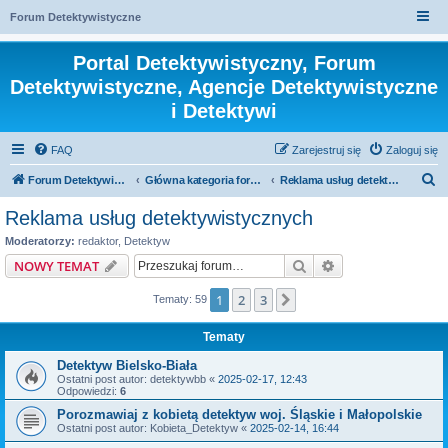
Forum Detektywistyczne
Portal Detektywistyczny, Forum
Detektywistyczne, Agencje Detektywistyczne
i Detektywi
FAQ
Zarejestruj się
Zaloguj się
S
Forum Detektywistyczne, Detektyw
Główna kategoria forum
Reklama usług detektywistycznych
z
Reklama usług detektywistycznych
u
Moderatorzy:
redaktor
,
Detektyw
k
Szukaj
Wyszukiwanie z
NOWY TEMAT
a
1
2
3
Następna
Tematy: 59
j
Tematy
Detektyw Bielsko-Biała
Ostatni post autor:
detektywbb
«
2025-02-17, 12:43
Odpowiedzi:
6
Porozmawiaj z kobietą detektyw woj. Śląskie i Małopolskie
Ostatni post autor:
Kobieta_Detektyw
«
2025-02-14, 16:44